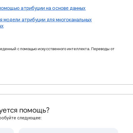
 помощью атрибуции на основе данных
ия модели атрибуции для многоканальных
ых
веденный с помощью искусственного интеллекта. Переводы от
уется помощь?
робуйте следующее: