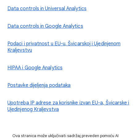
Data controls in Universal Analytics
Data controls in Google Analytics
Podaci i privatnost u EU-u, Švicarskoj i Ujedinjenom
Kraljevstvu
HIPAA i Google Analytics
Postavke dijeljenja podataka
Upotreba IP adrese za korisnike izvan EU-a, Švicarske i
Ujedinjenog Kraljevstva
Ova stranica može uključivati sadržaj preveden pomoću AI