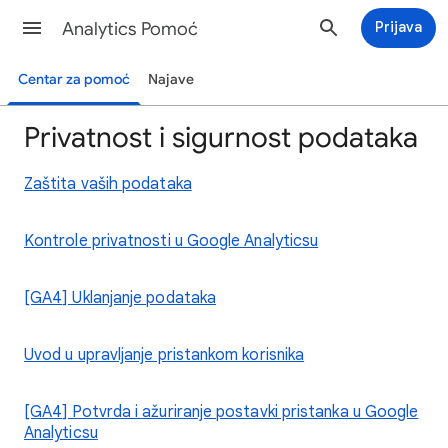
Analytics Pomoć
Prijava
Centar za pomoć
Najave
Privatnost i sigurnost podataka
Zaštita vaših podataka
Kontrole privatnosti u Google Analyticsu
[GA4] Uklanjanje podataka
Uvod u upravljanje pristankom korisnika
[GA4] Potvrda i ažuriranje postavki pristanka u Google
Analyticsu