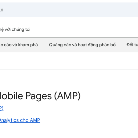
hệ với chúng tôi
o cáo và khám phá
Quảng cáo và hoạt động phân bổ
Đối t
)
obile Pages (AMP)
P)
 Analytics cho AMP