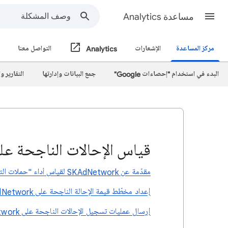
مساعدة Analytics
مركز المساعدة
الإشعارات
Analytics
التواصل معنا
البدء في استخدام "إحصاءات Google"
جمع البيانات وإدارتها
التقارير 
قياس الإحالات الناجحة على 
مقدّمة عن SKAdNetwork لقياس أداء "حملات التطبيقات" على نظام التشغيل iOS
إعداد مخطّط قيمة الإحالة الناجحة على SKAdNetwork
إرسال عمليات تسجيل الإحالات الناجحة على SKAdNetwork إلى "إحصاءات Google"