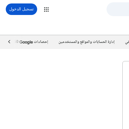
تسجيل الدخول
قي
إدارة الحسابات والمواقع والمستخدمين
إحصاءات Google‏ 360
حو