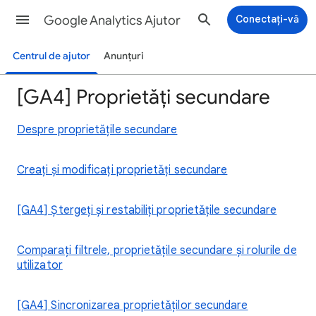
Google Analytics Ajutor
Conectați-vă
Centrul de ajutor
Anunțuri
[GA4] Proprietăți secundare
Despre proprietățile secundare
Creați și modificați proprietăți secundare
[GA4] Ștergeți și restabiliți proprietățile secundare
Comparați filtrele, proprietățile secundare și rolurile de
utilizator
[GA4] Sincronizarea proprietăților secundare