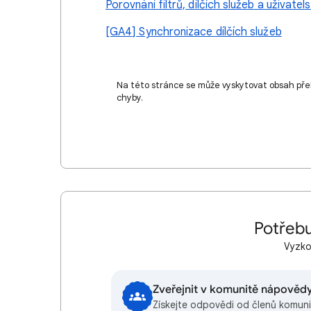
Porovnání filtrů, dílčích služeb a uživatels
[GA4] Synchronizace dílčích služeb
Na této stránce se může vyskytovat obsah pře
chyby.
Potřebu
Vyzkou
Zveřejnit v komunitě nápověd
Získejte odpovědi od členů komuni