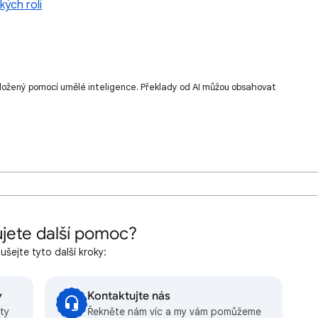
kých rolí
ložený pomocí umělé inteligence. Překlady od AI můžou obsahovat
jete další pomoc?
šejte tyto další kroky:
y
Kontaktujte nás
ty
Řekněte nám víc a my vám pomůžeme