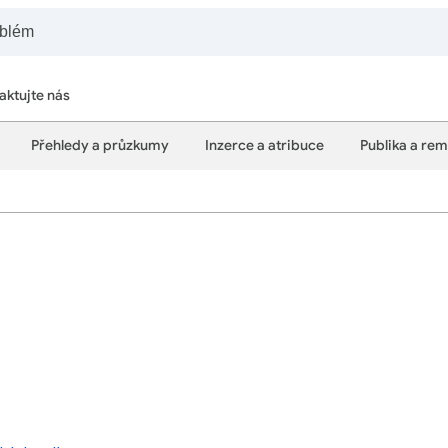
aktujte nás
Přehledy a průzkumy
Inzerce a atribuce
Publika a re