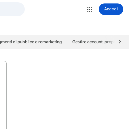
Accedi
menti di pubblico e remarketing
Gestire account, proprietà e u