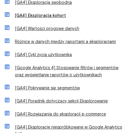
[GA4] Eksploracja swobodna
[GA4] Eksploracja kohort
[GA4] Wartości progowe danych
Różnice w danych między raportami a eksploracjami
[GA4] Cykl życia użytkownika
[Google Analytics 4] Stosowanie filtrów i segmentów
oraz wyświetlanie raportów o użytkownikach
[GA4] Pokrywanie się segmentów
[GA4] Poradnik dotyczący sekcji Eksplorowanie
[GA4] Rozwiązania do eksploracji e-commerce
[GA4] Eksploracje niespróbkowane w Google Analytics