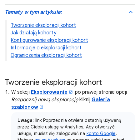
Tematy w tym artykule:
Tworzenie eksploracji kohort
Jak działają kohorty
Konfigurowanie eksploracji kohort
Informacje o eksploracji kohort
Ograniczenia eksploracji kohort
Tworzenie eksploracji kohort
W sekcji
Eksplorowanie
po prawej stronie opcji
Rozpocznij nową eksplorację
kliknij
Galeria
szablonów
.
Uwaga:
link Poprzednia otwiera ostatnią używaną
przez Ciebie usługę w Analytics. Aby otworzyć
usługę, musisz się zalogować na
konto Google
.
Możesz
zmienić usługę
za pomocą selektora usługi.