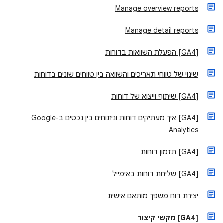
Manage overview reports
Manage detail reports
‫[GA4] הפעלת השוואות בדוחות
שינוי של טווחי תאריכים והשוואה בין טווחים שונים בדוחות
[GA4] שיתוף וייצוא של דוחות
‫[GA4] איך מעתיקים דוחות וניתוחים בין נכסים ב-Google
Analytics
[GA4] תזמון דוחות
‫[GA4] שליחת דוחות באימייל
יצירת דוח משפך מותאם אישית
‫[GA4] מקשי קיצור