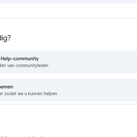
dig?
e Help-community
rden van communityleden
nemen
er zodat we u kunnen helpen