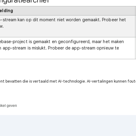
figuratiearchief
elding
-stream kan op dit moment niet worden gemaakt. Probeer het
w.
rebase-project is gemaakt en geconfigureerd, maar het maken
n app-stream is mislukt. Probeer de app-stream opnieuw te
t bevatten die is vertaald met AI-technologie. AI-vertalingen kunnen fout
tikel geven