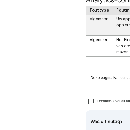
Analytics-con
Fouttype
Foutm
Algemeen
Uw app
opnieu
Algemeen
Het Fi
van ee
maken.
Deze pagina kan conten
Feedback over dit ar
Was dit nuttig?