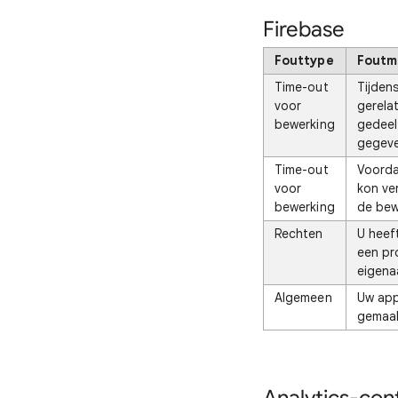
Firebase
Fouttype
Foutm
Time-out
Tijden
voor
gerela
bewerking
gedeel
gegeve
Time-out
Voorda
voor
kon ver
bewerking
de bew
Rechten
U heef
een pr
eigena
Algemeen
Uw app
gemaak