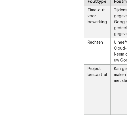
Fouttype
Foutm
Time-out
Tijden
voor
gegeve
bewerking
Google
gedeel
gegeve
Rechten
U heef
Cloud-
Neem c
uw Goo
Project
Kan ge
bestaat al
maken 
met de