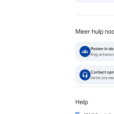
Meer hulp no
Posten in d
Krijg antwoo
Contact op
Vertel ons me
Help