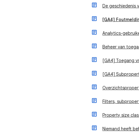
De geschiedenis 
[GA4] Foutmeldi
Analytics-gebruik
Beheer van toeg
[GA4] Toegang vr
[GA4] Subpropert
Overzichtsproper
Filters, subproper
Property size clas
Niemand heeft b