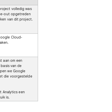
oject volledig was
ime-out opgetreden
ken van dit project.
Google Cloud-
aken.
rst aan om een
p basis van de
epen we Google
et die voorgestelde
lt Analytics een
uik is.