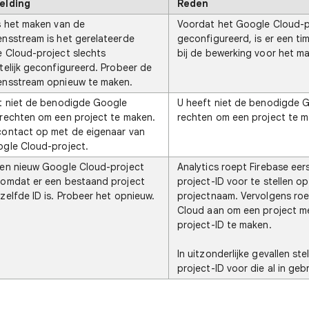
elding
Reden
s het maken van de
Voordat het Google Cloud-pr
nsstream is het gerelateerde
geconfigureerd, is er een t
 Cloud-project slechts
bij de bewerking voor het ma
telijk geconfigureerd. Probeer de
nsstream opnieuw te maken.
t niet de benodigde Google
U heeft niet de benodigde 
rechten om een project te maken.
rechten om een project te m
ontact op met de eigenaar van
gle Cloud-project.
en nieuw Google Cloud-project
Analytics roept Firebase ee
omdat er een bestaand project
project-ID voor te stellen o
zelfde ID is. Probeer het opnieuw.
projectnaam. Vervolgens ro
Cloud aan om een project m
project-ID te maken.
In uitzonderlijke gevallen ste
project-ID voor die al in gebr