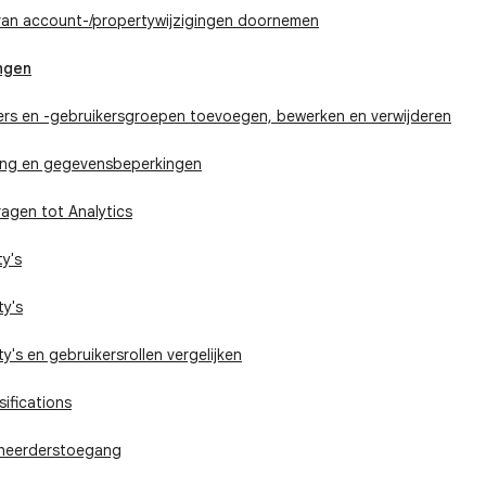
van account-/propertywijzigingen doornemen
ngen
ers en -gebruikersgroepen toevoegen, bewerken en verwijderen
ang en gegevensbeperkingen
agen tot Analytics
y's
ty's
ty's en gebruikersrollen vergelijken
sifications
eheerderstoegang