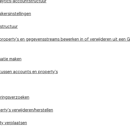
lytics-accountstructuur
ikersinstellingen
structuur
roperty's en gegevensstreams bewerken in of verwijderen uit een G
satie maken
tussen accounts en property's
ringsverzoeken
rty's verwijderen/herstellen
ty verplaatsen