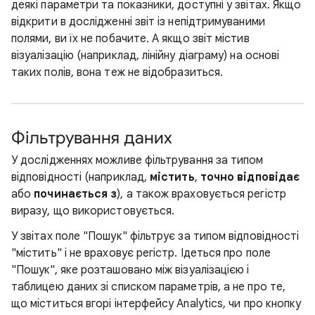
деякі параметри та показники, доступні у звітах. Якщо
відкрити в дослідженні звіт із непідтримуваними
полями, ви їх не побачите. А якщо звіт містив
візуалізацію (наприклад, лінійну діаграму) на основі
таких полів, вона теж не відобразиться.
Фільтрування даних
У дослідженнях можливе фільтрування за типом
відповідності (наприклад,
містить
,
точно відповідає
або
починається з
), а також враховується регістр
виразу, що використовується.
У звітах поле "Пошук" фільтрує за типом відповідності
"містить" і не враховує регістр. Ідеться про поле
"Пошук", яке розташовано між візуалізацією і
таблицею даних зі списком параметрів, а не про те,
що міститься вгорі інтерфейсу Analytics, чи про кнопку