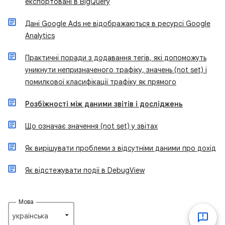
експортовані в BigQuery
Дані Google Ads не відображаються в ресурсі Google
Analytics
Практичні поради з додавання тегів, які допоможуть
уникнути непризначеного трафіку, значень (not set) і
помилкової класифікації трафіку як прямого
Розбіжності між даними звітів і досліджень
Що означає значення (not set) у звітах
Як вирішувати проблеми з відсутніми даними про дохід
Як відстежувати події в DebugView
Мова
українська‎