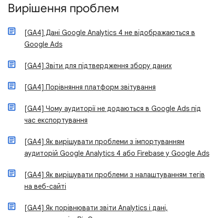
Вирішення проблем
[GA4] Дані Google Analytics 4 не відображаються в
Google Ads
[GA4] Звіти для підтвердження збору даних
[GA4] Порівняння платформ звітування
[GA4] Чому аудиторії не додаються в Google Ads під
час експортування
[GA4] Як вирішувати проблеми з імпортуванням
аудиторій Google Analytics 4 або Firebase у Google Ads
[GA4] Як вирішувати проблеми з налаштуванням тегів
на веб-сайті
[GA4] Як порівнювати звіти Analytics і дані,