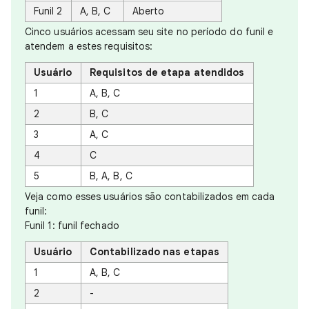
Funil 2
A, B, C
Aberto
Cinco usuários acessam seu site no período do funil e
atendem a estes requisitos:
Usuário
Requisitos de etapa atendidos
1
A, B, C
2
B, C
3
A, C
4
C
5
B, A, B, C
Veja como esses usuários são contabilizados em cada
funil:
Funil 1: funil fechado
Usuário
Contabilizado nas etapas
1
A, B, C
2
-