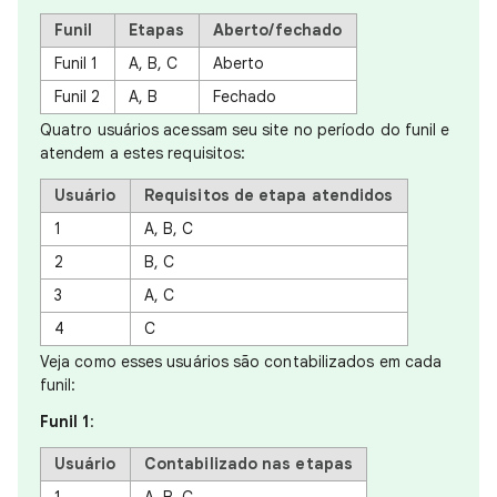
Funil
Etapas
Aberto/fechado
Funil 1
A, B, C
Aberto
Funil 2
A, B
Fechado
Quatro usuários acessam seu site no período do funil e
atendem a estes requisitos:
Usuário
Requisitos de etapa atendidos
1
A, B, C
2
B, C
3
A, C
4
C
Veja como esses usuários são contabilizados em cada
funil:
Funil 1
:
Usuário
Contabilizado nas etapas