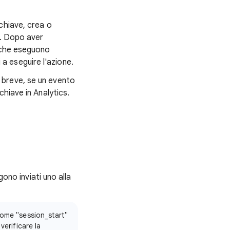
chiave, crea o
e. Dopo aver
i che eseguono
i a eseguire l'azione.
 breve, se un evento
hiave in Analytics.
gono inviati uno alla
come "session_start"
verificare la