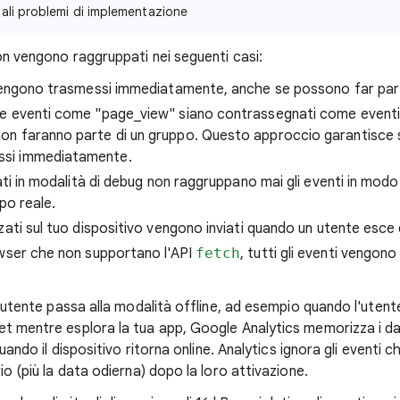
ali problemi di implementazione
non vengono raggruppati nei seguenti casi:
 vengono trasmessi immediatamente, anche se possono far par
 che eventi come "page_view" siano contrassegnati come eventi
on faranno parte di un gruppo. Questo approccio garantisce s
ssi immediatamente.
cati in modalità di debug non raggruppano mai gli eventi in mod
po reale.
zati sul tuo dispositivo vengono inviati quando un utente esce
wser che non supportano l'API
fetch
, tutti gli eventi vengono 
un utente passa alla modalità offline, ad esempio quando l'utent
t mentre esplora la tua app, Google Analytics memorizza i dati
quando il dispositivo ritorna online. Analytics ignora gli eventi ch
io (più la data odierna) dopo la loro attivazione.