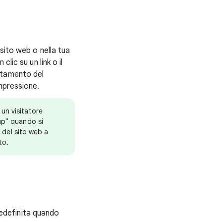
sito web o nella tua
lic su un link o il
rtamento del
impressione.
un visitatore
up" quando si
o del sito web a
to.
redefinita quando