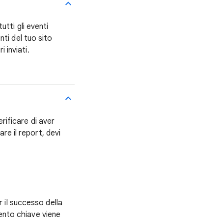
tti gli eventi
enti del tuo sito
 inviati.
erificare di aver
re il report, devi
 il successo della
vento chiave viene