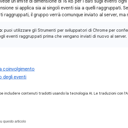
ede un limite di dimensione di 16 kB per i dati sugli eventi og
mensione si applica sia ai singoli eventi sia a quelli raggruppati. Se
ti raggruppati, il gruppo verrà comunque inviato al server, ma
o
: puoi utilizzare gli Strumenti per sviluppatori di Chrome per conf
gli eventi raggruppati prima che vengano inviati di nuovo al server.
a coinvolgimento
 degli eventi
 includere contenuti tradotti usando la tecnologia AI. Le traduzioni con l'
u questo articolo