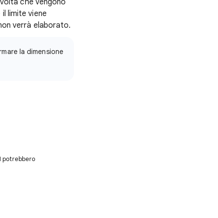
ni volta che vengono
 il limite viene
 non verrà elaborato.
ermare la dimensione
AI potrebbero