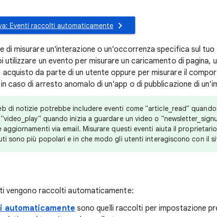
va: Eventi raccolti automaticamente
 di misurare un'interazione o un'occorrenza specifica sul tuo 
 utilizzare un evento per misurare un caricamento di pagina, un c
acquisto da parte di un utente oppure per misurare il compo
n caso di arresto anomalo di un'app o di pubblicazione di un'
web di notizie potrebbe includere eventi come "article_read" quando 
, "video_play" quando inizia a guardare un video o "newsletter_sign
e aggiornamenti via email. Misurare questi eventi aiuta il proprietari
ti sono più popolari e in che modo gli utenti interagiscono con il si
venti vengono raccolti automaticamente:
ti automaticamente
sono quelli raccolti per impostazione p