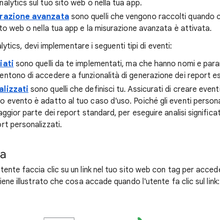
alytics sul tuo sito web o nella tua app.
urazione avanzata
sono quelli che vengono raccolti quando 
ito web o nella tua app e la misurazione avanzata è attivata.
alytics, devi implementare i seguenti tipi di eventi:
iati
sono quelli da te implementati, ma che hanno nomi e param
entono di accedere a funzionalità di generazione dei report esi
alizzati
sono quelli che definisci tu. Assicurati di creare event
o evento è adatto al tuo caso d'uso. Poiché gli eventi person
maggior parte dei report standard, per eseguire analisi signific
rt personalizzati.
na
ente faccia clic su un link nel tuo sito web con tag per acced
iene illustrato che cosa accade quando l'utente fa clic sul link: