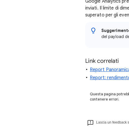
Google Analytics prev
inviati. Il limite di di
superato per gli even
Suggeriment
del payload de
Link correlati
Report Panoramic
Report: rendimento
Questa pagina potrebbe
contenere errori.
Lascia un feedback s