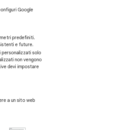
configuri Google
etri predefiniti.
stenti e future.
i personalizzati solo
alizzati non vengono
ative devi impostare
ere a un sito web