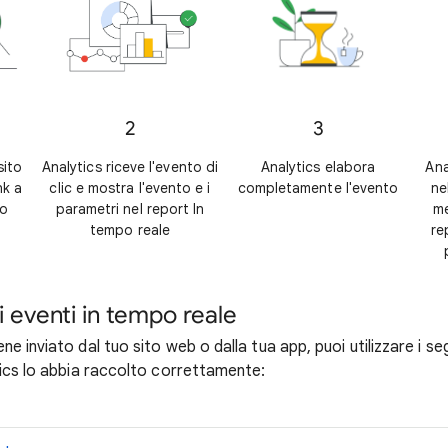
2
3
sito
Analytics riceve l'evento di
Analytics elabora
Ana
nk a
clic e mostra l'evento e i
completamente l'evento
ne
no
parametri nel report In
me
tempo reale
re
li eventi in tempo reale
e inviato dal tuo sito web o dalla tua app, puoi utilizzare i s
tics lo abbia raccolto correttamente: