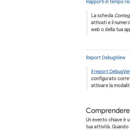
Rapporti in tempo re
La scheda
Conteg
attivati e il numero
web o della tua app
Report DebugView
Il report DebugVi
configurato corrett
attivare la modalit
Comprendere g
Un evento chiave è u
tua attività. Quando 