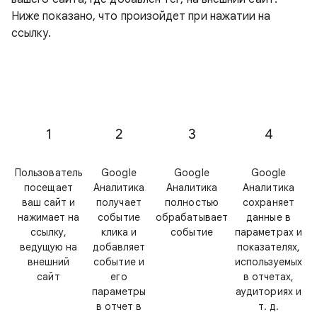
Ниже показано, что произойдет при нажатии на
ссылку.
1
2
3
4
Пользователь
Google
Google
Google
посещает
Аналитика
Аналитика
Аналитика
ваш сайт и
получает
полностью
сохраняет
нажимает на
событие
обрабатывает
данные в
ссылку,
клика и
событие
параметрах и
ведущую на
добавляет
показателях,
внешний
событие и
используемых
сайт
его
в отчетах,
параметры
аудиториях и
в отчет в
т. д.