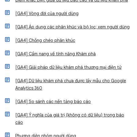
Điểm khác biệt giữa dữ liệu báo cáo và dữ liệu khám phá
[GA4] Vòng đời của người dùng
[GA4] Áp dụng các phân khúc và bộ lọc; xem người dùng
[GA4] Chồng chéo phân khúc
[GA4] Cẩm nang về tính năng Khám phá
[GA4] Giải pháp dữ liệu khám phá thương mại điện tử
[GA4] Dữ liệu khám phá chưa được lấy mẫu cho Google
Analytics 360
[GA4] So sánh các nền tảng báo cáo
[GA4] Ý nghĩa của giá trị (không có dữ liệu) trong báo
cáo
Phương diện nhóm người dùng