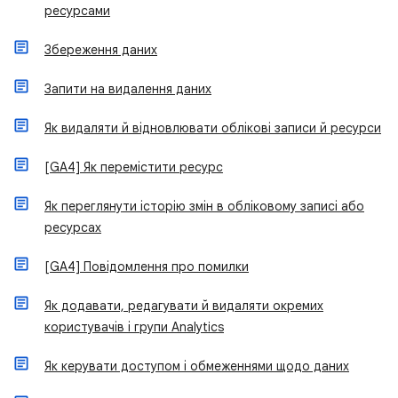
ресурсами
Збереження даних
Запити на видалення даних
Як видаляти й відновлювати облікові записи й ресурси
[GA4] Як перемістити ресурс
Як переглянути історію змін в обліковому записі або
ресурсах
[GA4] Повідомлення про помилки
Як додавати, редагувати й видаляти окремих
користувачів і групи Analytics
Як керувати доступом і обмеженнями щодо даних