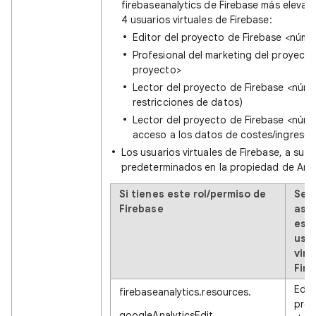
firebaseanalytics de Firebase más elevad
4 usuarios virtuales de Firebase:
Editor del proyecto de Firebase <núm
Profesional del marketing del proyect
proyecto>
Lector del proyecto de Firebase <núme
restricciones de datos)
Lector del proyecto de Firebase <núme
acceso a los datos de costes/ingresos
Los usuarios virtuales de Firebase, a su v
predeterminados en la propiedad de Analy
Si tienes este rol/permiso de
Se t
Firebase
asi
est
usu
virt
Fir
Edit
firebaseanalytics.resources.
proy
googleAnalyticsEdit