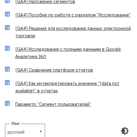
[GA4] Наложение сегментов
[GA4] Пособие по работе с разделом "Исследования"
[GA4] Решения для исследования данных электронной
торговли
[GA4] Исследования с полными данными в Google
Аналитике 360
[GA4] Сравнение платформ отчетов
[GA4] Как интерпретировать значение "(data not
available)" в отчетах
Параметр "Сегмент пользователей"
Язык
русский‎