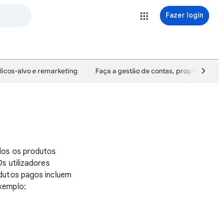
Fazer login
licos-alvo e remarketing
Faça a gestão de contas, propriedades
dos os produtos
s utilizadores
odutos pagos incluem
xemplo: