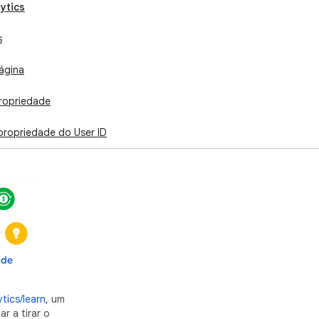
ytics
s
ágina
propriedade
propriedade do User ID
 de
tics/learn
, um
r a tirar o