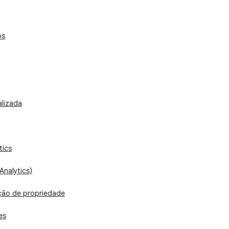
os
lizada
tics
Analytics)
zação de propriedade
es