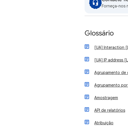
Forneça-nos m
Glossário
[UA] Interaction 
[UA] IP address [
Agrupamento de 
Agrupamento por
Amostragem
API de relatórios
Atribuição