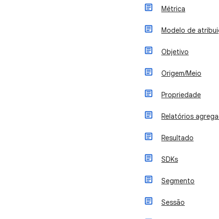
Métrica
Modelo de atribu
Objetivo
Origem/Meio
Propriedade
Relatórios agreg
Resultado
SDKs
Segmento
Sessão