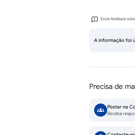
Envie feedback sobre
A informação foi ú
Precisa de ma
Postar na C
Receba respo
Contacte-n