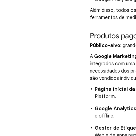
Além disso, todos o
ferramentas de mediç
Produtos pag
Público-alvo
: gran
A
Google Marketin
integrados com uma e
necessidades dos pro
são vendidos individ
Página inicial da
Platform.
Google Analytics
e offline.
Gestor de Etique
Web e de apps num