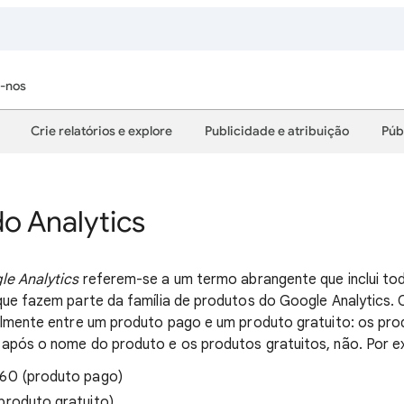
-nos
Crie relatórios e explore
Publicidade e atribuição
Púb
o Analytics
le Analytics
referem-se a um termo abrangente que inclui to
que fazem parte da família de produtos do Google Analytics. O
cilmente entre um produto pago e um produto gratuito: os pr
 após o nome do produto e os produtos gratuitos, não. Por e
360 (produto pago)
produto gratuito)