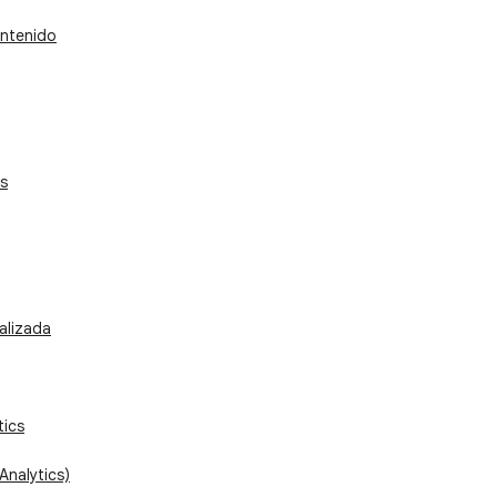
ntenido
s
alizada
tics
Analytics)