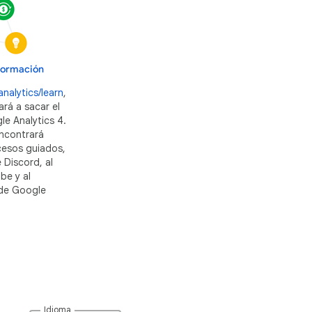
 formación
nalytics/learn
,
ará a sacar el
e Analytics 4.
encontrará
ocesos guiados,
 Discord, al
be y al
 de Google
Idioma