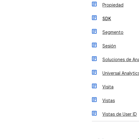
Propiedad
SDK
Segmento
Sesión
Soluciones de Ana
Universal Analytic
Visita
Vistas
Vistas de User ID