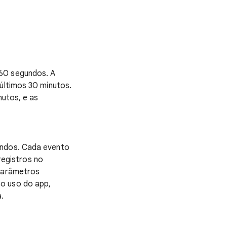
 60 segundos. A
 últimos 30 minutos.
nutos, e as
undos. Cada evento
egistros no
 parâmetros
 o uso do app,
.