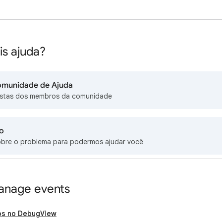
is ajuda?
omunidade de Ajuda
stas dos membros da comunidade
o
obre o problema para podermos ajudar você
anage events
os no DebugView