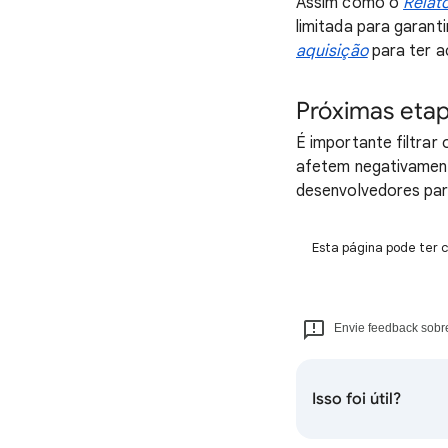
Assim como o
Relat
limitada para garan
aquisição
para ter a
Próximas eta
É importante filtra
afetem negativamente
desenvolvedores par
Esta página pode ter c
Envie feedback sobre
Isso foi útil?