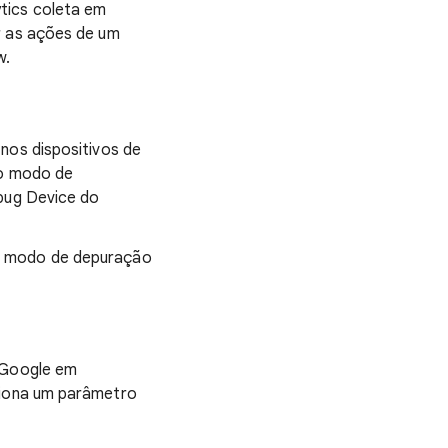
tics coleta em
r as ações de um
w.
nos dispositivos de
 o modo de
ebug Device do
 o modo de depuração
o Google em
ciona um parâmetro