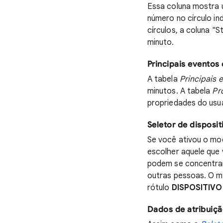
Essa coluna mostra u
número no círculo in
círculos, a coluna "
minuto.
Principais eventos
A tabela
Principais 
minutos. A tabela
Pr
propriedades do usuá
Seletor de disposit
Se você ativou o mod
escolher aquele que 
podem se concentrar
outras pessoas. O me
rótulo
DISPOSITIV
Dados de atribuiç