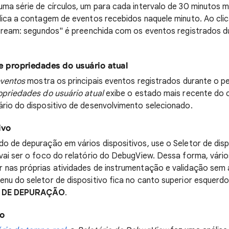
ma série de círculos, um para cada intervalo de 30 minutos m
dica a contagem de eventos recebidos naquele minuto. Ao cl
Stream: segundos" é preenchida com os eventos registrados d
 e propriedades do usuário atual
eventos
mostra os principais eventos registrados durante o p
opriedades do usuário atual
exibe o estado mais recente do 
rio do dispositivo de desenvolvimento selecionado.
ivo
o de depuração em vários dispositivos, use o Seletor de disp
vai ser o foco do relatório do DebugView. Dessa forma, vári
 nas próprias atividades de instrumentação e validação sem 
nu do seletor de dispositivo fica no canto superior esquerdo
O DE DEPURAÇÃO
.
ão