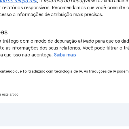
ório de tempo real
, o
Relatório do DebugView
faz uma análise
tir relatórios responsivos. Recomendamos que você consulte 
cesso a informações de atribuição mais precisas.
pas
r o tráfego com o modo de depuração ativado para que os da
 as informações dos seus relatórios. Você pode filtrar o t
a que isso não aconteça.
Saiba mais
onteúdo que foi traduzido com tecnologia de IA. As traduções de IA podem 
 este artigo