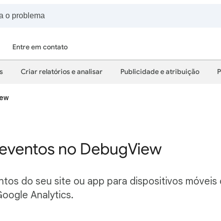
Entre em contato
s
Criar relatórios e analisar
Publicidade e atribuição
P
iew
 eventos no DebugView
ntos do seu site ou app para dispositivos móvei
oogle Analytics.