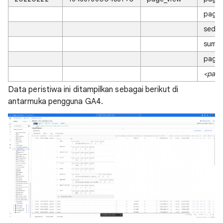
page_
seda
sumb
page_
<para
Data peristiwa ini ditampilkan sebagai berikut di
antarmuka pengguna GA4.