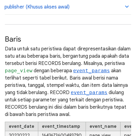
publisher (Khusus akses awal)
Baris
Data untuk satu peristiwa dapat direpresentasikan dalam
satu atau beberapa baris, bergantung pada apakah data
tersebut berisi RECORDS berulang. Misalnya, peristiwa
page_view
dengan beberapa
event_params
akan
terlihat seperti tabel berikut. Baris awal berisi nama
peristiwa, tanggal, stempel waktu, dan item data lainnya
yang tidak berulang. RECORD
event_params
diulang
untuk setiap parameter yang terkait dengan peristiwa.
RECORDS berulang ini diisi dalam baris berikutnya tepat
di bawah baris peristiwa awal.
event_date
event_timestamp
event_name
even
20220222
1643673600483790
page_view
page_