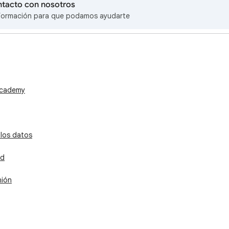
ntacto con nosotros
formación para que podamos ayudarte
Academy
 los datos
ad
nión