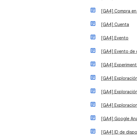
[GA4] Compra en 
[GA4] Cuenta
[GA4] Evento
[GA4] Evento de 
[GA4] Experimen
[GA4] Exploració
[GA4] Exploración
[GA4] Exploracio
[GA4] Google Ana
[GA4] ID de dispo