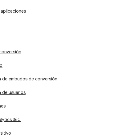
aplicaciones
conversión
to
n de embudos de conversión
 de usuarios
nes
lytics 360
sitivo