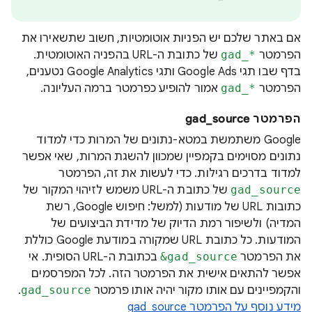
אם באתר שלכם יש הפניות אוטומטיות, חשוב שתשאירו את
הפרמטר
gad_*‎
של כתובת ה-URL בהפניה האוטומטית.
בדף שבו תגי Google Ads ותגי Google Analytics נטענים,
הפרמטר
gad_*‎
אמור להופיע כפרמטר ברמה העליונה.
הפרמטר gad_source
‫Google משתמשת במטא-נתונים של המרות כדי למדוד
נתונים מסוימים בקמפיין שמכוון להשגת המרות, שאי אפשר
למדוד בדרכים רגילות. כדי לעשות את זה, הפרמטר
gad_source
של כתובת ה-URL משמש לזיהוי המקור של
כתובות URL של מודעות (למשל: חיפוש Google, רשת
המדיה) ולשיפור רמת הדיוק של מדידת הביצועים של
המודעות. כל כתובת URL שמקורה במודעת Google כוללת
את הפרמטר
‎&gad_source
בכתובת ה-URL הסופית. אי
אפשר להתאים אישית את הפרמטר הזה. לכל המפרסמים
והקמפיינים עם אותו מקור יהיה אותו פרמטר
gad_source
.
מידע נוסף על הפרמטר gad_source