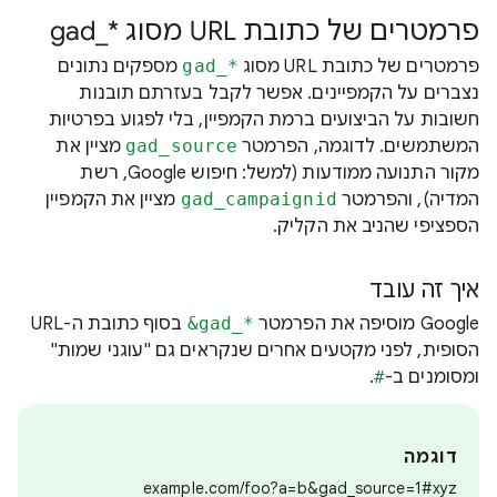
פרמטרים של כתובת URL מסוג gad_*‎
פרמטרים של כתובת URL מסוג
gad_*‎
מספקים נתונים
נצברים על הקמפיינים. אפשר לקבל בעזרתם תובנות
חשובות על הביצועים ברמת הקמפיין, בלי לפגוע בפרטיות
המשתמשים. לדוגמה, הפרמטר
gad_source
מציין את
מקור התנועה ממודעות (למשל: חיפוש Google, רשת
המדיה), והפרמטר
gad_campaignid
מציין את הקמפיין
הספציפי שהניב את הקליק.
איך זה עובד
‫Google מוסיפה את הפרמטר
‎&gad_*‎
בסוף כתובת ה-URL
הסופית, לפני מקטעים אחרים שנקראים גם "עוגני שמות"
ומסומנים ב-
#
.
דוגמה
example.com/foo?a=b&gad_source=1#xyz