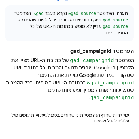
הערה
: הפרמטר
נקרא בעבר
. הפרמטר
‎&gad
‎&gad_source
יושק בחודשים הקרובים. יכול להיות שהפרמטר
gad_source
עדיין לא מופיע בכתובות ה-URL של כל
gad_source
המפרסמים.
הפרמטר gad_campaignid
הפרמטר
gad_campaignid
של כתובת ה-URL מציין את
הקמפיין ב-Google שהניב תנועה והמרות. כל כתובת URL
שמקורה במודעת Google כוללת את הפרמטר
‎&gad_campaignid
בכתובת ה-URL הסופית. בכל ההמרות
שמשויכות לאותו קמפיין יופיע אותו פרמטר
.
gad_campaignid
יכול להיות שהדף הזה מכיל תוכן שתורגם בטכנולוגיית AI. תרגומים כאלו
עלולים להכיל שגיאות.