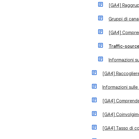
[GA4] Raggrup
Gruppi di canal
[GA4] Comprend
Traffic-sourc
Informazioni su
[GA4] Raccogliere 
Informazioni sulle
[GA4] Comprender
[GA4] Coinvolgime
[GA4] Tasso di co