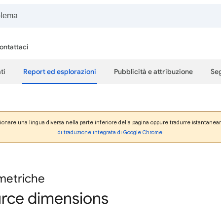
ontattaci
ti
Report ed esplorazioni
Pubblicità e attribuzione
Seg
zionare una lingua diversa nella parte inferiore della pagina oppure tradurre istantanea
di traduzione integrata di Google Chrome
.
metriche
urce dimensions