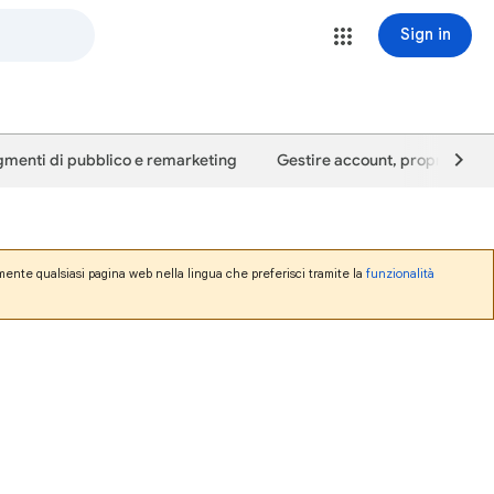
Sign in
menti di pubblico e remarketing
Gestire account, proprietà e u
mente qualsiasi pagina web nella lingua che preferisci tramite la
funzionalità