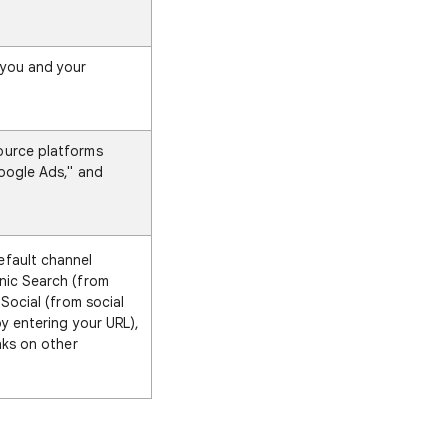
 you and your
ource platforms
oogle Ads," and
fault channel
nic Search (from
 Social (from social
by entering your URL),
nks on other