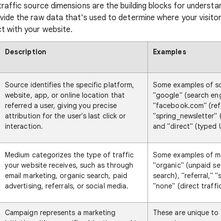
traffic source dimensions are the building blocks for understa
ovide the raw data that's used to determine where your visit
t with your website.
Description
Examples
Source identifies the specific platform,
Some examples of so
website, app, or online location that
"google" (search eng
referred a user, giving you precise
"facebook.com" (refe
attribution for the user's last click or
"spring_newsletter" 
interaction.
and "direct" (typed 
Medium categorizes the type of traffic
Some examples of m
your website receives, such as through
"organic" (unpaid se
email marketing, organic search, paid
search), "referral," "
advertising, referrals, or social media.
"none" (direct traffic
Campaign represents a marketing
These are unique to