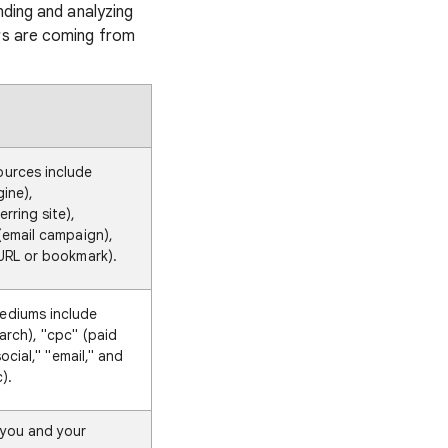
nding and analyzing
ors are coming from
urces include
ine),
rring site),
(email campaign),
URL or bookmark).
ediums include
arch), "cpc" (paid
social," "email," and
).
 you and your