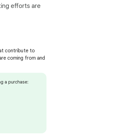
ing efforts are
at contribute to
s are coming from and
ng a purchase: