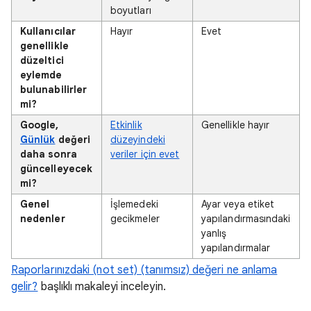
boyutları
Kullanıcılar
Hayır
Evet
genellikle
düzeltici
eylemde
bulunabilirler
mi?
Google,
Etkinlik
Genellikle hayır
Günlük
değeri
düzeyindeki
daha sonra
veriler için evet
güncelleyecek
mi?
Genel
İşlemedeki
Ayar veya etiket
nedenler
gecikmeler
yapılandırmasındaki
yanlış
yapılandırmalar
Raporlarınızdaki (not set) (tanımsız) değeri ne anlama
gelir?
başlıklı makaleyi inceleyin.