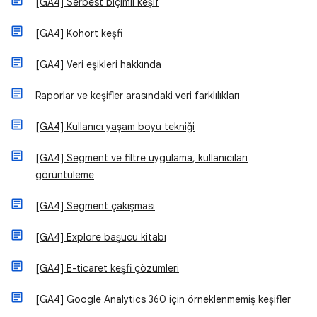
[GA4] Serbest biçimli keşif
[GA4] Kohort keşfi
[GA4] Veri eşikleri hakkında
Raporlar ve keşifler arasındaki veri farklılıkları
[GA4] Kullanıcı yaşam boyu tekniği
[GA4] Segment ve filtre uygulama, kullanıcıları
görüntüleme
[GA4] Segment çakışması
[GA4] Explore başucu kitabı
[GA4] E-ticaret keşfi çözümleri
[GA4] Google Analytics 360 için örneklenmemiş keşifler