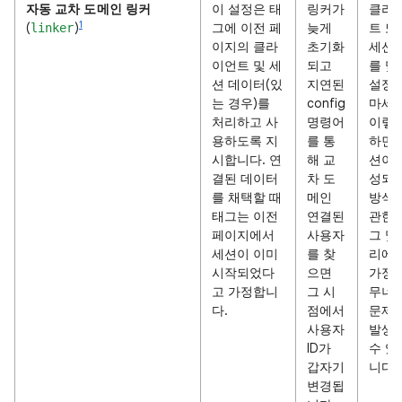
자동 교차 도메인 링커
이 설정은 태
링커가
클라
1
(
)
그에 이전 페
늦게
트 또
linker
이지의 클라
초기화
세션 I
이언트 및 세
되고
를 맞
션 데이터(있
지연된
설정
는 경우)를
config
마세요
처리하고 사
명령어
이렇
용하도록 지
를 통
하면 
시합니다. 연
해 교
션이 
결된 데이터
차 도
성되
를 채택할 때
메인
방식
태그는 이전
연결된
관한 
페이지에서
사용자
그 및
세션이 이미
를 찾
리에
시작되었다
으면
가정
고 가정합니
그 시
무너
다.
점에서
문제
사용자
발생
ID가
수 있
갑자기
니다.
변경됩