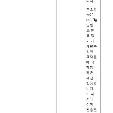
니다.
최소한
늦은
config
명령어
로 인
해 링
커 매
개변수
값이
채택될
때 삭
제되는
짧은
세션이
발생합
니다.
이 시
점에
이미
전송된