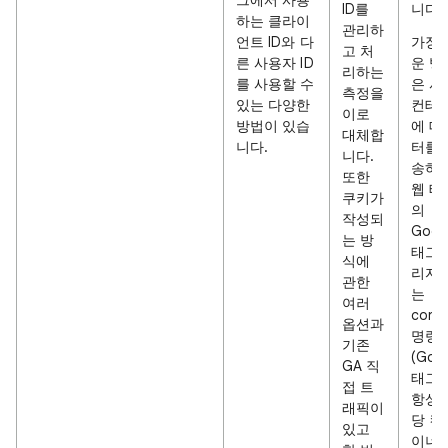
그에서 사용
ID를
니다.
하는 클라이
관리하
언트 ID와 다
가장 
고 처
른 사용자 ID
운 방
리하는
를 사용할 수
은 서
측정을
있는 다양한
컨테
이로
방법이 있습
에 데
대체합
니다.
터를 
니다.
송하
또한
웹 태
쿠키가
의
작성되
Goog
는 방
태그 
식에
리자 
관한
는
여러
confi
옵션과
명령
기존
(Goo
GA 직
태그)
접 트
항상 
래픽이
당 컨
있고
이너