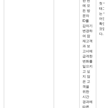
한 번
첫 번
에 모
태그 
든 방
는 명
문자
어인
ID를
확인
갑자기
것입
변경하
다.
여 잠
재고객
과 보
고서에
급격한
변화를
일으키
고 싶
지 않
은 고
객을
위한
시간
경과에
따른