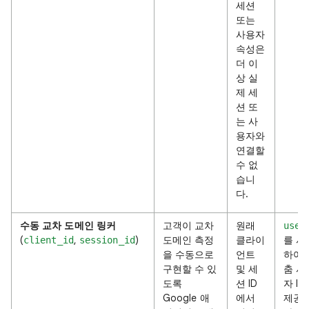
세션
또는
사용자
속성은
더 이
상 실
제 세
션 또
는 사
용자와
연결할
수 없
습니
다.
수동 교차 도메인 링커
고객이 교차
원래
user
(
,
)
도메인 측정
클라이
를 사
client_id
session_id
을 수동으로
언트
하여 
구현할 수 있
및 세
춤 사
도록
션 ID
자 ID
Google 애
에서
제공