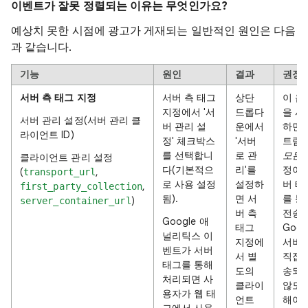
이벤트가 잘못 정렬되는 이유는 무엇인가요?
예상치 못한 시점에 광고가 게재되는 일반적인 원인은 다음
과 같습니다.
기능
원인
결과
권장
서버 측 태그 지정
서버 측 태그
상단
이 옵
지정에서 '서
드롭다
을 사
서버 관리 설정(서버 관리 클
버 관리 설
운에서
하면 
라이언트 ID)
정' 체크박스
'서버
트림
를 선택합니
로 관
모든
클라이언트 관리 설정
다(기본적으
리'를
정이 
(
,
transport_url
로 사용 설정
설정하
버 태
,
first_party_collection
됨).
면 서
를 통
)
server_container_url
버 측
전송
Google 애
태그
Goog
널리틱스 이
지정에
서버
벤트가 서버
서 별
직접 
태그를 통해
도의
송되
처리되면 사
클라이
않도
용자가 웹 태
언트
해야 