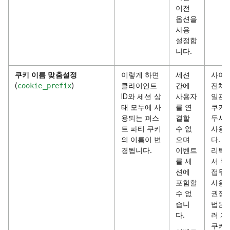
이전
옵션을
사용
설정합
니다.
쿠키 이름 맞춤설정
이렇게 하면
세션
사이
(
)
클라이언트
간에
전체
cookie_prefix
ID와 세션 상
사용자
일관
태 모두에 사
를 연
쿠키 
용되는 퍼스
결할
두사
트 파티 쿠키
수 없
사용
의 이름이 변
으며
다. 
경됩니다.
이벤트
리틱
를 세
서 쿠
션에
접두
포함할
사용
수 없
권장 
습니
법은 
다.
러 개
쿠키 