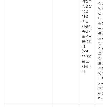
이벤트
장소
측정항
만드
목은
것이 
세션
니라 
또는
춤설
사용자
쿠키 
측정기
름을 
준으로
드는 
분석할
입니다
때
이는 
(not
로 다
set)으
접두
로 표
또는 
시됩니
관되
다.
않은 
두사
사용
경우 
생합
다.