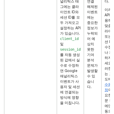
널리틱스 태
연결
다.
그에는 클라
해제된
이러
이언트 ID와
이벤트
API를
세션 ID를 모
에는
용하
두 가져오고
중요한
맞춤 
설정하는 API
정보가
라이
가 있습니다.
누락되
또는 
어 예
client_id
션 ID
및
상치
수정
못한
session_id
나 제
를 자동 생성
기여
하지 
된 값에서 실
분석
세요.
수로 수정하
문제가
러한 I
면 Google
발생할
는 교
애널리틱스
수 있
도메
이벤트가 사
습니
수동 
용자 및 세션
다.
정
이 
에 연결되는
요한 
방식에 영향
문 경
을 미칩니다.
에만 
동으