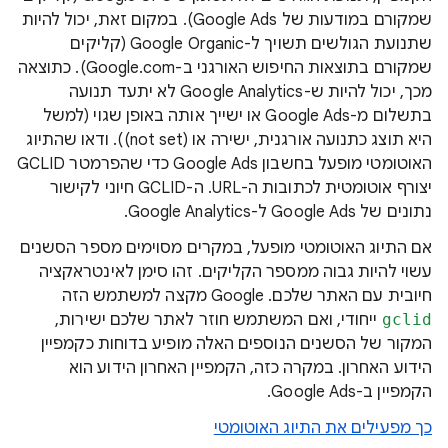
שמקורם במודעות של Google Ads). במקום זאת, יכול להיות
שתנועת הגולשים תשויך ל-Google Organic (קליקים
שמקורם בתוצאות החיפוש האורגני ב-Google.com). כתוצאה
מכך, יכול להיות ש-Google Analytics לא יתעד תנועה
בתשלום מ-Google Ads או ישייך אותה באופן שגוי (למשל
היא תוצג כתנועה אורגנית, ישירה או (not set)). ודאו שהתיוג
האוטומטי מופעל בחשבון Google Ads כדי שהפרמטר GCLID
יצורף אוטומטית לכתובות ה-URL. ה-GCLID חיוני לקישור
נתונים של Google Ads ל-Google Analytics.
אם התיוג האוטומטי מופעל, במקרים מסוימים מספר הסשנים
עשוי להיות גבוה ממספר הקליקים. זהו סימן לאינטראקציה
חיובית עם האתר שלכם. ‫Google מקצה למשתמש הזה
gclid
ייחודי, ואם המשתמש חוזר לאתר שלכם ישירות,
המקור של הסשנים הנוספים האלה מופיע בדוחות כקמפיין
הידוע האחרון. במקרה כזה, הקמפיין האחרון הידוע הוא
הקמפיין ב-Google Ads.
כך מפעילים את התיוג האוטומטי