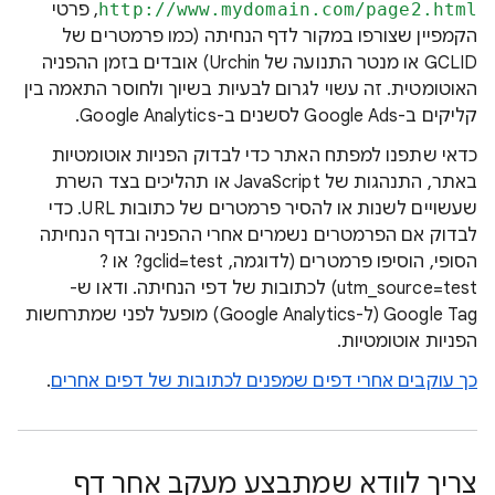
http://www.mydomain.com/page2.html‏
, פרטי
הקמפיין שצורפו במקור לדף הנחיתה (כמו פרמטרים של
GCLID או מנטר התנועה של Urchin) אובדים בזמן ההפניה
האוטומטית. זה עשוי לגרום לבעיות בשיוך ולחוסר התאמה בין
קליקים ב-Google Ads לסשנים ב-Google Analytics.
כדאי שתפנו למפתח האתר כדי לבדוק הפניות אוטומטיות
באתר, התנהגות של JavaScript או תהליכים בצד השרת
שעשויים לשנות או להסיר פרמטרים של כתובות URL. כדי
לבדוק אם הפרמטרים נשמרים אחרי ההפניה ובדף הנחיתה
הסופי, הוסיפו פרמטרים (לדוגמה, ‎?gclid=test או ‎?
utm_source=test) לכתובות של דפי הנחיתה. ודאו ש-
Google Tag (ל-Google Analytics) מופעל לפני שמתרחשות
הפניות אוטומטיות.
כך עוקבים אחרי דפים שמפנים לכתובות של דפים אחרים
.
צריך לוודא שמתבצע מעקב אחר דף