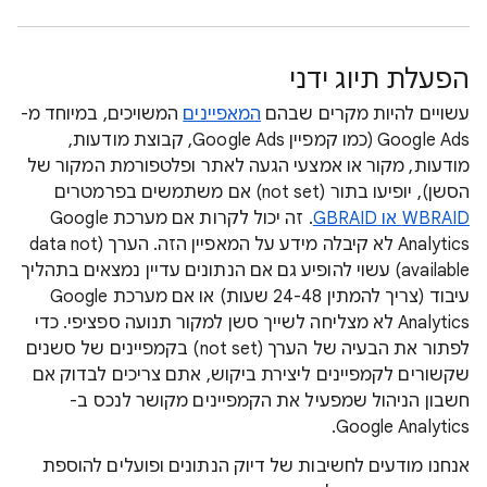
הפעלת תיוג ידני
עשויים להיות מקרים שבהם
המאפיינים
המשויכים, במיוחד מ-
Google Ads (כמו קמפיין Google Ads, קבוצת מודעות,
מודעות, מקור או אמצעי הגעה לאתר ופלטפורמת המקור של
הסשן), יופיעו בתור (not set) אם משתמשים בפרמטרים
WBRAID או GBRAID
. זה יכול לקרות אם מערכת Google
Analytics לא קיבלה מידע על המאפיין הזה. הערך (data not
available) עשוי להופיע גם אם הנתונים עדיין נמצאים בתהליך
עיבוד (צריך להמתין 24-48 שעות) או אם מערכת Google
Analytics לא מצליחה לשייך סשן למקור תנועה ספציפי. כדי
לפתור את הבעיה של הערך (not set) בקמפיינים של סשנים
שקשורים לקמפיינים ליצירת ביקוש, אתם צריכים לבדוק אם
חשבון הניהול שמפעיל את הקמפיינים מקושר לנכס ב-
Google Analytics.
אנחנו מודעים לחשיבות של דיוק הנתונים ופועלים להוספת