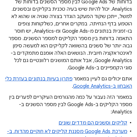
בדוחות של Google Ads לבין מספר הסשנים בדוחות של
Analytics. יכול להיות שיש בעיה טכנית בקליקים ובסשנים.
למשל, ייתכן שקוד המעקב הוגדר בצורה שגויה או שהוא לא
הוטמע בדף הנחיתה. במקרים אחרים, כשלקוחות צופים
בו-זמנית בנתונים מ-Google Ads ומ-Analytics, יש חוסר
התאמה בדוחות בין מספר הקליקים למספר הסשנים. מספר
גבוה יותר של סשנים בהשוואה לקליקים הוא למעשה סימן
לאינטראקציה חיובית. הנושאים האלה אומנם מתמקדים ב-
Google Analytics, אבל אותם המושגים רלוונטיים גם לכל
סוגי הקמפיינים ב-Google Ads.
אתם יכולים גם לעיין במאמר
פתרון בעיות בנתונים בעזרת כלי
האבחון ב-Google Analytics
.
במאמר הזה נעבור על כמה מהגורמים העיקריים לפערים בין
מספר הקליקים ב-Google Ads לבין מספר הסשנים ב-
Analytics:
קליקים וסשנים הם מדדים שונים
מערכת Google Ads מסננת קליקים לא חוקיים מהדוח. ב-