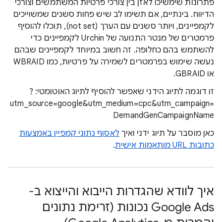
פתרונות שימשיכו לאזן בין צורכי פרטיות המשתמשים וצורכי
הדיווח. בינתיים, אם תשימו לב שיש פחות סשנים שמשוייכים
לקמפיינים, ויותר סשנים עם הערך (not set), תוכלו להוסיף
פרמטרים של מנטר התנועה של Urchin לקמפיינים כדי
להשתמש בהם כחלופה. זה חשוב במיוחד לקמפיינים שבהם
נעשה שימוש בפרמטרים לשמירה על פרטיות, כמו WBRAID
או GBRAID.
זו דוגמה לתיוג הידני שאפשר להוסיף לתיוג האוטומטי: ?
utm_source=google&utm_medium=cpc&utm_campaign=
DemandGenCampaignName
כאן מוסבר על תיוג ידני ואיך
לאסוף נתוני קמפיין באמצעות
כתובות URL מותאמות אישית
.
איך לוודא שהגדרות הייבוא והייצוא ב-
Google Ads נכונות (זרימת נתונים