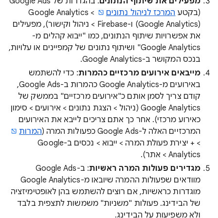
מפעילים את שיתוף הנתונים
: בהגדרות של Google Ads
(בקטע
המרכז לניהול נתונים
(Google Analytics) ו-Firebase > ניהול וקישור), מפעילים
את אפשרויות שיתוף הנתונים, כמו "ייבוא קהלים מ-
Google Analytics" ושיתוף נתונים של קמפיינים או עלויות,
בנכס המקושר ב-Google Analytics.
מייבאים אירועים מרכזיים כהמרות
: כדי להשתמש
באירועים מ-Google Analytics כהמרות ב-Google Ads,
קודם צריך לסמן אותם כ"אירועים מרכזיים" בממשק של
Google Analytics (ניהול > הצגת נתונים > אירועים > סימון
כאירוע מרכזי). אחר כך אתם צריכים לייבא את האירועים
המרכזיים האלה ל-Google Ads כפעולות המרה (
המרות
> + יצירת פעולת המרה > ייבוא > נכסים ב-Google
Analytics > אתר).
מגדירים פעולות המרה ראשיות
: ב-Google Ads
מוודאים שפעולות ההמרה שיובאו מ-Google Analytics
מוגדרות כראשיות, אם רוצים להשתמש בהן לאופטימיזציה
של הבידינג. פעולות "משניות" משמשות לתצפית בלבד
ולא משפיעות על הבידינג.