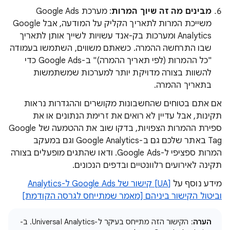
מבינים מה זה שיוך המרות
: מערכת Google Ads
משייכת המרות לתאריך הקליק על המודעה, אבל Google
Analytics ומערכות בק-אנד עשויות לשייך אותן לתאריך
שבו התרחשה ההמרה. כשאתם משווים, השתמשו בעמודה
"כל ההמרות (לפי תאריך ההמרה)" ב-Google Ads כדי
להשוות בצורה מדויקת יותר למערכות שמשתמשות
בתאריך ההמרה.
אם אתם בטוחים שהחשבונות מקושרים וההגדרות נראות
תקינות, אבל עדיין לא רואים את זרימת הנתונים או את
ספירת ההמרות הצפויות, בדקו שוב את ההטמעה של Google
Tag באתר שלכם גם ב-Google Analytics וגם במעקב
המרות ספציפי ל-Google Ads. ודאו שהתגים מופעלים בצורה
תקינה לאירועים רלוונטיים ובדפים הנכונים.
מידע נוסף על
[UA] קישור של Google Ads ל-Analytics
וביטול הקישור ביניהם [מאמר שמתייחס לגרסה הקודמת]
הערה
: הקישור הזה מתייחס בעיקר ל-Universal Analytics. ב-