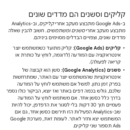
קליקים וסשנים הם מדדים שונים
ב-Google Ads מתבצע מעקב אחרי
קליקים
, וב-Analytics
מתבצע מעקב אחרי
סשנים ומשתמשים
. חשוב להבין שאלה
מדדים שונים, וצפויים הבדלים מסוימים ביניהם.
קליקים (Google Ads)
: קליק מתועד כשמשתמש יוצר
אינטראקציה עם המודעה (לדוגמה, לוחץ על כותרת או
קריאה לפעולה).
סשנים (Google Analytics)
: סשן הוא קבוצה של
אינטראקציות שהמשתמש יוצר עם האתר, שמתרחשות
בפרק זמן נתון. למשל אם משתמש לוחץ על המודעה
שלכם, גולש בכמה דפים באתר ואז יוצא, הביקור כולו נספר
בדרך כלל כסשן אחד. אם משתמש לוחץ על המודעה
פעמיים תוך 30 דקות בלי לסגור את הדפדפן, יכול להיות
שב-Analytics הפעילות הזו תירשם כסשן אחד, גם אם
המשתמש יצא וחזר לאתר. לעומת זאת, מערכת Google
Ads תספור שני קליקים.