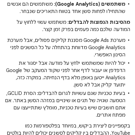
משתמשים (Google Analytics)
: משתמשים הם אנשים
שהתחילו לפחות סשן אחד בטווח התאריכים שנבחר.
מהסיבות הנפוצות להבדלים
: משתמש עשוי ללחוץ על
המודעה שלכם כמה פעמים בפרק זמן קצר.
מערכת Google Ads מסננת קליקים פסולים, אבל מערכת
Google Analytics מדווחת בהתחלה על כל הסשנים לפני
הסינון האפשרי.
יכול להיות שמשתמש ילחץ על מודעה אבל יסגור את
הדפדפן או יעבור לדף אחר לפני שקוד המעקב של Google
Analytics ייטען באופן מלא בדף הנחיתה. במקרה כזה,
יתועד קליק אבל לא סשן.
בעיות טכניות שגם עשויות לגרום להבדלים: הסרת GCLID,
הטמעה שגויה של תגים או שינויים במזהה הסשן באתר. אם
אתם חושבים שיש בעיות טכניות, מומלץ שתתייעצו עם
מפתח אתרים.
בקמפיינים ליצירת ביקוש, במיוחד בפלטפורמות כמו
YouTube, ההבדלים בין קליקים לסשנים יכולים להיות בולטים