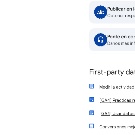
Publicar en
Obtener resp
Ponte en co
Danos más in
First-party da
Medir la activida
[GA4] Prácticas r
[GA4] Usar datos 
Conversiones mej