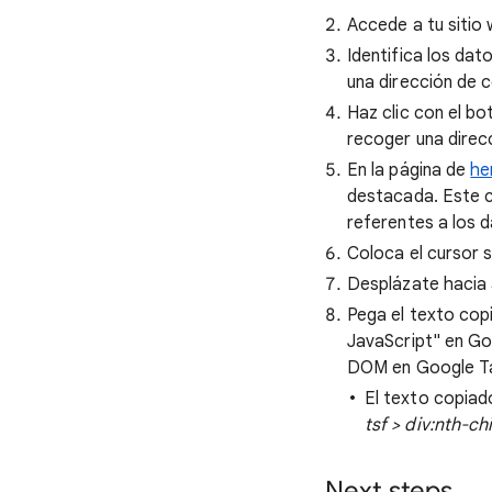
Accede a tu sitio
Identifica los dat
una dirección de c
Haz clic con el b
recoger una direcc
En la página de
he
destacada. Este c
referentes a los d
Coloca el cursor 
Desplázate hacia 
Pega el texto cop
JavaScript" en Go
DOM en Google T
El texto copiad
tsf > div:nth-ch
Next steps