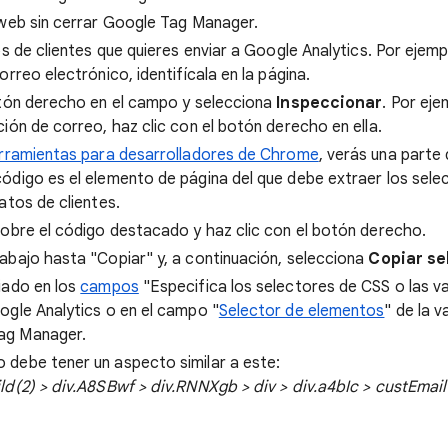
 web sin cerrar Google Tag Manager.
os de clientes que quieres enviar a Google Analytics. Por ejempl
orreo electrónico, identifícala en la página.
otón derecho en el campo y selecciona
Inspeccionar
. Por eje
ión de correo, haz clic con el botón derecho en ella.
rramientas para desarrolladores de Chrome
, verás una parte
ódigo es el elemento de página del que debe extraer los sel
atos de clientes.
sobre el código destacado y haz clic con el botón derecho.
abajo hasta "Copiar" y,
a continuación, selecciona
Copiar se
iado en los
campos
"Especifica los selectores de CSS o las va
ogle Analytics o en el campo "
Selector de elementos
" de la v
ag Manager.
o debe tener un aspecto similar a este:
ild(2) > div.A8SBwf > div.RNNXgb > div > div.a4bIc > custEmail