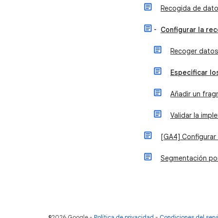
Recogida de dato
Configurar la re
Recoger datos 
Especificar lo
Añadir un frag
Validar la imp
[GA4] Configurar 
Segmentación por 
©2026 Google
Política de privacidad
Condiciones del serv