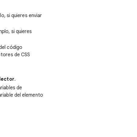
o, si quieres enviar
mplo, si quieres
 del código
ectores de CSS
lector
.
riables de
ariable del elemento