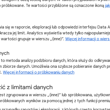
ub próbkowane. Te wartości przybliżone są oznaczone ikoną
ja
ia się w raporcie, eksploracji lub odpowiedzi interfejsu Data A
kracza jej limit. Analytics wyświetla wtedy tylko najpopularnie
wartości grupuje w wierszu „(inne)”.
Więcej informacji o wiers
nych
to metoda analizy podzbioru danych, która służy do odkrywa
m zbiorze danych. Umożliwia ona szybsze pobieranie danych p
ć.
Więcej informacji o próbkowaniu danych
ić z limitami danych
est zgrupowana w wierszu „(inne)” lub spróbkowana, użytkown
próbkowanych wyników za pomocą jednej z tych funkcji premi
 przypadku raportów i eksploracji, z których często korzyst