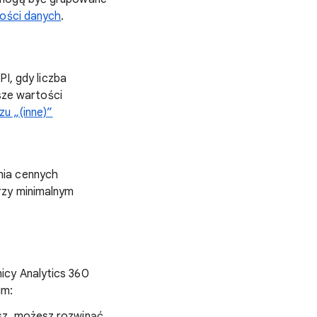
kości danych
.
PI, gdy liczba
jsze wartości
zu „(inne)”
nia cennych
rzy minimalnym
icy Analytics 360
um:
asz, możesz rozwinąć