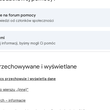
ie na forum pomocy
wiedzi od członków społeczności
ami
j informacji, byśmy mogli Ci pomóc
przechowywane i wyświetlane
ics przechowuje i wyświetla dane
o wierszu „(inne)”
ch – informacje