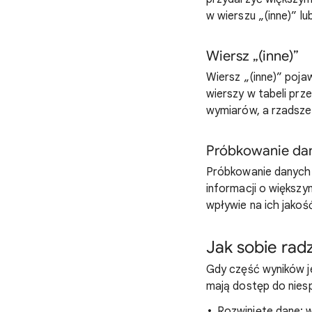
w wierszu „(inne)” l
Wiersz „(inne)”
Wiersz „(inne)” pojaw
wierszy w tabeli prze
wymiarów, a rzadsze 
Próbkowanie da
Próbkowanie danych 
informacji o większy
wpływie na ich jakoś
Jak sobie radz
Gdy część wyników j
mają dostęp do nies
Rozwinięte dane: w