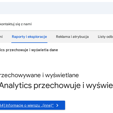
kontaktuj się z nami
mi
Raporty i eksploracje
Reklama i atrybucja
Listy od
ics przechowuje i wyświetla dane
przechowywane i wyświetlane
Analytics przechowuje i wyświe
A4] Informacje o wierszu „(inne)”