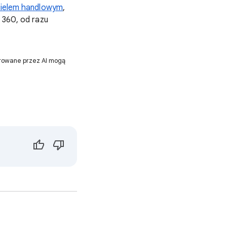
icielem handlowym
,
ę 360, od razu
erowane przez AI mogą