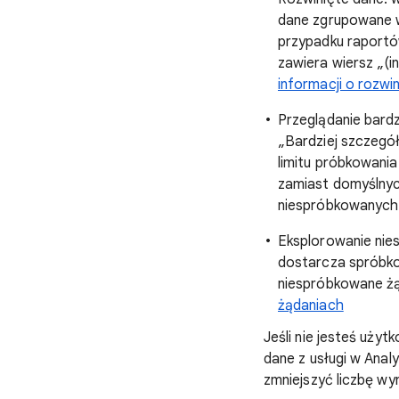
dane zgrupowane w 
przypadku raportów
zawiera wiersz „(i
informacji o rozwi
Przeglądanie bardz
„Bardziej szczegó
limitu próbkowania
zamiast domyślnyc
niespróbkowanych
Eksplorowanie nies
dostarcza spróbko
niespróbkowane żąd
żądaniach
Jeśli nie jesteś uż
dane z usługi w Anal
zmniejszyć liczbę wy