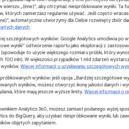
wierszu „(inne)”, aby otrzymać niespróbkowane wyniki. Ta fun
, których zamierzasz regularnie używać. Jeśli często wracas
nne)”, automatycznie utworzymy dla Ciebie rozwinięty zbiór d
niętych danych
iej szczegółowych wyników: Google Analytics umożliwia po wy
łowe wyniki” odtworzenie raportu jako eksploracji z zastos
 (spowoduje to użycie większego rozmiaru próbki, który wynos
h 100 mln). W większości przypadków 1 mld zdarzeń wystar
 wyników.
Więcej informacji o uzyskiwaniu szczegółowych wy
próbkowanych wyników: jeśli opcja „Bardziej szczegółowe wyn
wanych wyników, możesz otworzyć ikonę jakości danych i w
ania, które mają jeszcze wyższe limity.
Więcej informacji o 
ytkownikiem Analytics 360, możesz zamiast podanego wyżej s
ytics do BigQuery, aby uzyskać niespróbkowane wyniki, lub zaw
ników objętych zapytaniem.