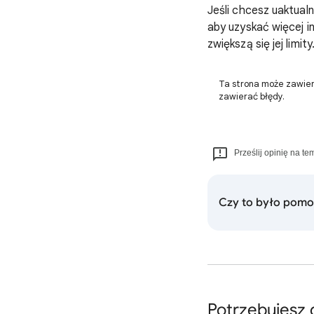
Jeśli chcesz uaktual
aby uzyskać więcej in
zwiększą się jej limity
Ta strona może zawier
zawierać błędy.
Prześlij opinię na te
Czy to było pom
Potrzebujesz