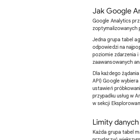
Jak Google A
Google Analytics prz
zoptymalizowanych p
Jedna grupa tabel a
odpowiedzi na najpop
poziomie zdarzenia 
zaawansowanych ana
Dla każdego żądania 
API) Google wybiera 
ustawień próbkowani
przypadku usług w An
w sekcji Eksplorowan
Limity danych
Każda grupa tabel ma
przydarzyć większym