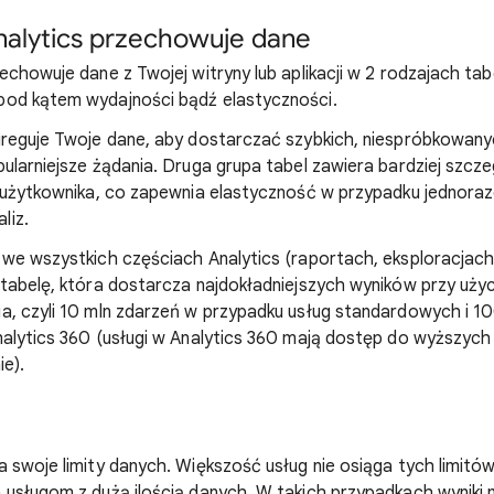
nalytics przechowuje dane
echowuje dane z Twojej witryny lub aplikacji w 2 rodzajach tab
od kątem wydajności bądź elastyczności.
greguje Twoje dane, aby dostarczać szybkich, niespróbkowan
ularniejsze żądania. Druga grupa tabel zawiera bardziej szc
i użytkownika, co zapewnia elastyczność w przypadku jednora
liz.
we wszystkich częściach Analytics (raportach, eksploracjach i
tabelę, która dostarcza najdokładniejszych wyników przy uży
a, czyli 10 mln zdarzeń w przypadku usług standardowych i 1
alytics 360 (usługi w Analytics 360 mają dostęp do wyższych
ie).
 swoje limity danych. Większość usług nie osiąga tych limitów
 usługom z dużą ilością danych. W takich przypadkach wynik