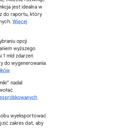
kcja jest idealna w
z do raportu, który
anych.
Więcej
braniu opcji
owaniem wyższego
i 1 mld zdarzeń
czy do wygenerowania
ników
iki” nadal
ywołać
niespróbkowanych
posobu wyeksportować
ęzić zakres dat, aby