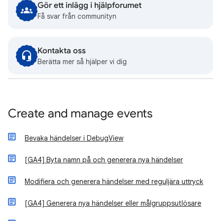
Gör ett inlägg i hjälpforumet
Få svar från communityn
Kontakta oss
Berätta mer så hjälper vi dig
Create and manage events
Bevaka händelser i DebugView
[GA4] Byta namn på och generera nya händelser
Modifiera och generera händelser med reguljära uttryck
[GA4] Generera nya händelser eller målgruppsutlösare