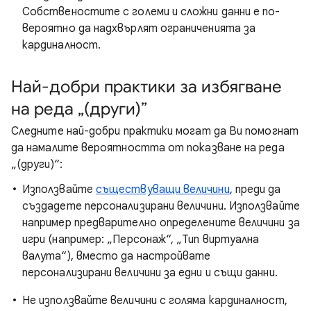
Собственостите с големи и сложни данни е по-
вероятно да надхвърлят ограниченията за
кардиналност.
Най-добри практики за избягване
на реда „(други)”
Следните най-добри практики могат да Ви помогнат
да намалите вероятността от показване на реда
„(други)“:
Използвайте
съществуващи величини
, преди да
създадете персонализирани величини. Използвайте
например предварително определените величини за
игри (например: „Персонаж“, „Тип виртуална
валута“), вместо да настройвате
персонализирани величини за едни и същи данни.
Не използвайте величини с голяма кардиналност,