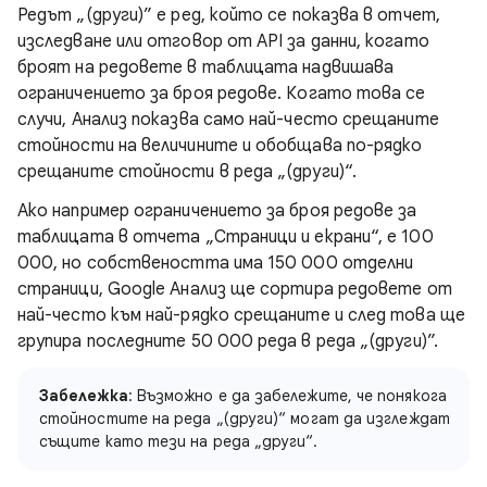
Редът „(други)” е ред, който се показва в отчет,
изследване или отговор от API за данни, когато
броят на редовете в таблицата надвишава
ограничението за броя редове. Когато това се
случи, Анализ показва само най-често срещаните
стойности на величините и обобщава по-рядко
срещаните стойности в реда „(други)“.
Ако например ограничението за броя редове за
таблицата в отчета „Страници и екрани“, е 100
000, но собствеността има 150 000 отделни
страници, Google Анализ ще сортира редовете от
най-често към най-рядко срещаните и след това ще
групира последните 50 000 реда в реда „(други)”.
Забележка
: Възможно е да забележите, че понякога
стойностите на реда „(други)“ могат да изглеждат
същите като тези на реда „други“.