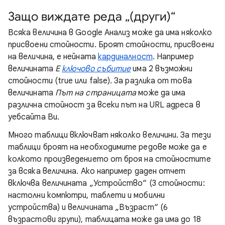
Защо виждате реда „(други)“
Всяка величина в Google Анализ може да има няколко
присвоени стойности. Броят стойности, присвоени
на величина, е нейната
кардиналност
. Например
величината
Е
ключово събитие
има 2 възможни
стойности (true или false). За разлика от това
величината
Път на страницата
може да има
различна стойност за всеки път на URL адреса в
уебсайта Ви.
Много таблици включват няколко величини. За тези
таблици броят на необходимите редове може да е
колкото произведението от броя на стойностите
за всяка величина. Ако например даден отчет
включва величината „Устройство“ (3 стойности:
настолни компютри, таблети и мобилни
устройства) и величината „Възраст“ (6
възрастови групи), таблицата може да има до 18