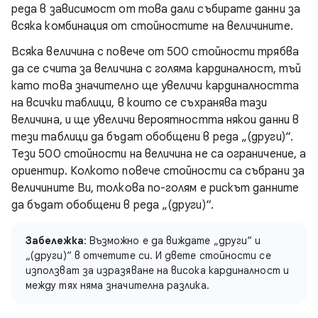
реда в зависимост от това дали събирате данни за
всяка комбинация от стойностите на величините.
Всяка величина с повече от 500 стойности трябва
да се счита за величина с голяма кардиналност, тъй
като това значително ще увеличи кардиналността
на всички таблици, в които се съхранява тази
величина, и ще увеличи вероятността някои данни в
тези таблици да бъдат обобщени в реда „(други)“.
Тези 500 стойности на величина не са ограничение, а
ориентир. Колкото повече стойности са събрани за
величините Ви, толкова по-голям е рискът данните
да бъдат обобщени в реда „(други)“.
Забележка
: Възможно е да виждате „други“ и
„(други)“ в отчетите си. И двете стойности се
използват за изразяване на висока кардиналност и
между тях няма значителна разлика.