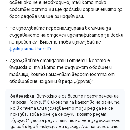
освен ако не е необходимо, тъй като така
собствеността Ви ще доближи ограниченията за
броя редове или ще ги надхвърли.
Не използвайте персонализирана величина за
създаването на отделен идентификатор за всеки
потребител. Вместо това използвайте
функцията User-ID
.
Използвайте стандартни отчети, когато е
възможно, тъй като те съдържат обобщени
таблици, които намаляват вероятността от
обобщаване на данни в реда „(други)”.
Забележка
: Възможно е да видите предупреждение
за реда „(други)” в иконата за качество на данните,
но в отчета или изследването този ред да не се
показва. Това може да се случи, когато редът
„(други)” засяга резултатите, но не е задължително
да се вижда в текущия Ви изглед. Ако например сте