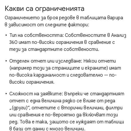
Какви са ограниченията
Ограничението за броя редове в таблицата варира
в зависимост от следните фактори:
Тип на собствеността: Собственостите в Анализ
360 имат по-високи ограничения в сравнение с
тези за стандартните собствености.
Отделен отчет или изследване: Някои отчети
(например този за страниците и екраните) имат
по-висока кардиналност и следователно — по-
високи ограничения.
Сложност на заявките: Въпреки че стандартният
отчет с една величина рядко се влияе от реда
„(други)”, отчетите с вторични величини, филтри
или сравнения е по-вероятно да включват този
ред. Това е така, защото се нуждаят от таблици
в бази от данни с много величини.