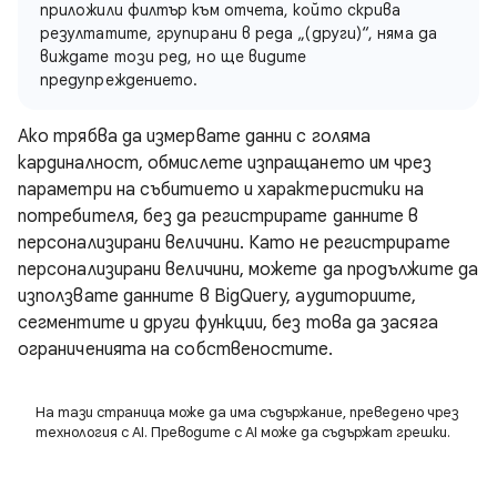
приложили филтър към отчета, който скрива
резултатите, групирани в реда „(други)“, няма да
виждате този ред, но ще видите
предупреждението.
Ако трябва да измервате данни с голяма
кардиналност, обмислете изпращането им чрез
параметри на събитието и характеристики на
потребителя, без да регистрирате данните в
персонализирани величини. Като не регистрирате
персонализирани величини, можете да продължите да
използвате данните в BigQuery, аудиториите,
сегментите и други функции, без това да засяга
ограниченията на собственостите.
На тази страница може да има съдържание, преведено чрез
технология с AI. Преводите с AI може да съдържат грешки.