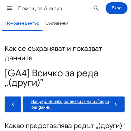
Помощ за Анализ
Вход
Помощен център
Съобщения
Как се съхраняват и показват
данните
[GA4] Всичко за реда
„(други)”
Напред: Всичко за анализа на извадки
от данни
Какво представлява редът „(други)“