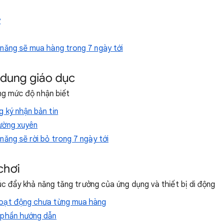
y
năng sẽ mua hàng trong 7 ngày tới
 dung giáo dục
ăng mức độ nhận biết
 ký nhận bản tin
ường xuyên
năng sẽ rời bỏ trong 7 ngày tới
chơi
húc đẩy khả năng tăng trưởng của ứng dụng và thiết bị di động
oạt động chưa từng mua hàng
 phần hướng dẫn