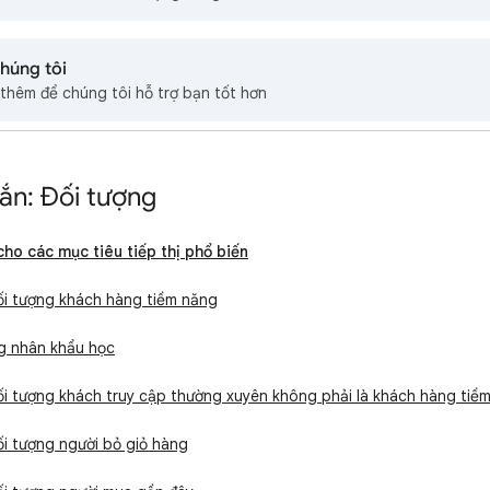
chúng tôi
h thêm để chúng tôi hỗ trợ bạn tốt hơn
ắn: Đối tượng
ho các mục tiêu tiếp thị phổ biến
ối tượng khách hàng tiềm năng
ng nhân khẩu học
ối tượng khách truy cập thường xuyên không phải là khách hàng tiề
ối tượng người bỏ giỏ hàng