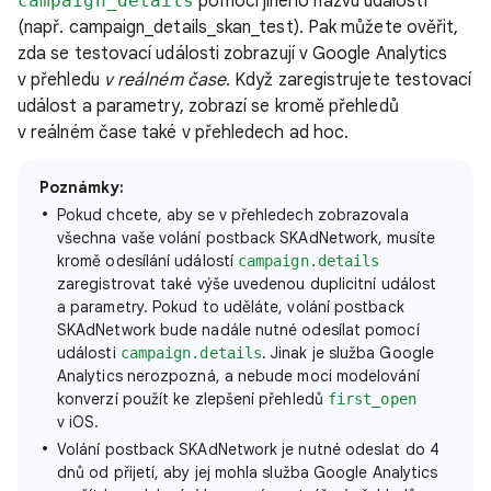
campaign_details
pomocí jiného názvu události
(např. campaign_details_skan_test). Pak můžete ověřit,
zda se testovací události zobrazují v Google Analytics
v přehledu
v reálném čase
. Když zaregistrujete testovací
událost a parametry, zobrazí se kromě přehledů
v reálném čase také v přehledech ad hoc.
Poznámky:
Pokud chcete, aby se v přehledech zobrazovala
všechna vaše volání postback SKAdNetwork, musíte
kromě odesílání událostí
campaign.details
zaregistrovat také výše uvedenou duplicitní událost
a parametry. Pokud to uděláte, volání postback
SKAdNetwork bude nadále nutné odesílat pomocí
události
. Jinak je služba Google
campaign.details
Analytics nerozpozná, a nebude moci modelování
konverzí použít ke zlepšení přehledů
first_open
v iOS.
Volání postback SKAdNetwork je nutné odeslat do 4
dnů od přijetí, aby jej mohla služba Google Analytics