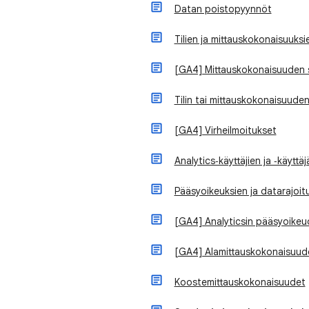
Datan poistopyynnöt
Tilien ja mittauskokonaisuuks
[GA4] Mittauskokonaisuuden s
Tilin tai mittauskokonaisuud
[GA4] Virheilmoitukset
Analytics‑käyttäjien ja ‑käyt
Pääsyoikeuksien ja datarajoitu
[GA4] Analyticsin pääsyoike
[GA4] Alamittauskokonaisuud
Koostemittauskokonaisuudet