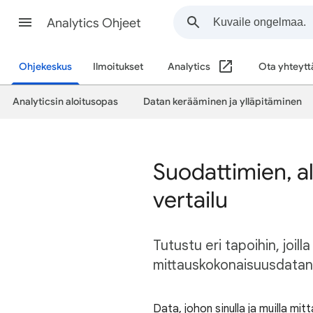
Analytics Ohjeet
Ohjekeskus
Ilmoitukset
Analytics
Ota yhteytt
Analyticsin aloitusopas
Datan kerääminen ja ylläpitäminen
Suodattimien, a
vertailu
Tutustu eri tapoihin, joill
mittauskokonaisuusdatan 
Data, johon sinulla ja muilla mitt