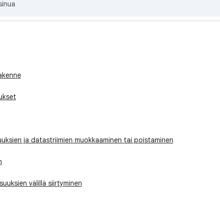
sinua
rakenne
ukset
uuksien ja datastriimien muokkaaminen tai poistaminen
n
uuksien välillä siirtyminen