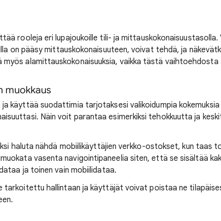
ää rooleja eri lupajoukoille tili- ja mittauskokonaisuustasolla. 
joilla on pääsy mittauskokonaisuuteen, voivat tehdä, ja näkevät
 myös alamittauskokonaisuuksia, vaikka tästä vaihtoehdosta a
ien muokkaus
ja käyttää suodattimia tarjotaksesi valikoidumpia kokemuksia k
suuttasi. Näin voit parantaa esimerkiksi tehokkuutta ja keskit
rkiksi haluta nähdä mobiilikäyttäjien verkko-ostokset, kun taas t
 muokata vasenta navigointipaneelia siten, että se sisältää ka
dataa ja toinen vain mobiilidataa.
tarkoitettu hallintaan ja käyttäjät voivat poistaa ne tilapäises
een.