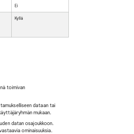
Ei
Kyllä
enä toimivan
ttamukselliseen dataan tai
i käyttäjäryhmän mukaan.
isuuden datan osajoukkoon.
a vastaavia ominaisuuksia.