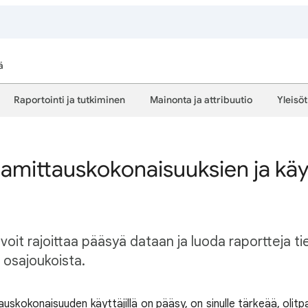
ä
Raportointi ja tutkiminen
Mainonta ja attribuutio
Yleisö
lamittauskokonaisuuksien ja käy
a voit rajoittaa pääsyä dataan ja luoda raportteja ti
osajoukoista.
auskokonaisuuden käyttäjillä on pääsy, on sinulle tärkeää, olitpa 