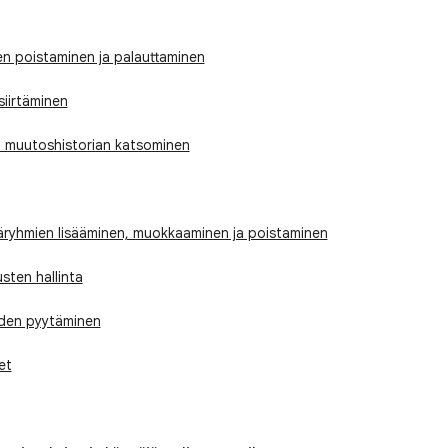
ien poistaminen ja palauttaminen
iirtäminen
en muutoshistorian katsominen
täjäryhmien lisääminen, muokkaaminen ja poistaminen
sten hallinta
uden pyytäminen
et