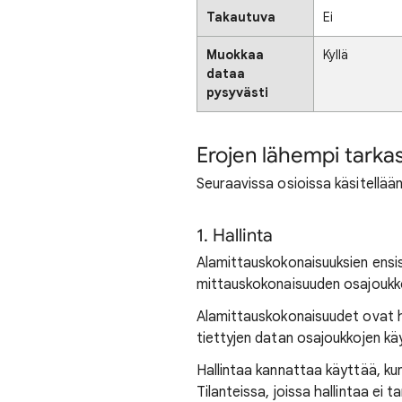
Takautuva
Ei
Muokkaa
Kyllä
dataa
pysyvästi
Erojen lähempi tarkas
Seuraavissa osioissa käsitellää
1. Hallinta
Alamittauskokonaisuuksien ensis
mittauskokonaisuuden osajoukk
Alamittauskokonaisuudet ovat hy
tiettyjen datan osajoukkojen kä
Hallintaa kannattaa käyttää, kun
Tilanteissa, joissa hallintaa ei 