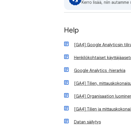
Kerro lisää, niin autamme 
Help
[GA4] Google Analyticsin tili
Henkilökohtaiset käyttäjäaset
Google Analytics ‑hierarkia
[GA4] Tilien, mittauskokonais
[GA4] Organisaation luomine
[GA4] Tilien ja mittauskokonais
Datan säilytys