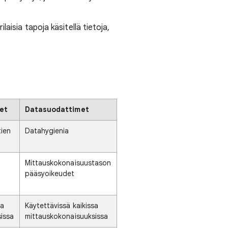
ilaisia tapoja käsitellä tietoja,
et
Datasuodattimet
tien
Datahygienia
Mittauskokonaisuustason
pääsyoikeudet
sa
Käytettävissä kaikissa
issa
mittauskokonaisuuksissa