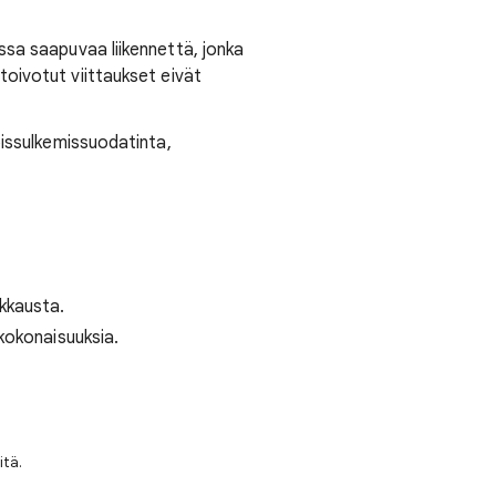
sa saapuvaa liikennettä, jonka
i-toivotut viittaukset eivät
oissulkemissuodatinta,
kkausta.
skokonaisuuksia.
itä.