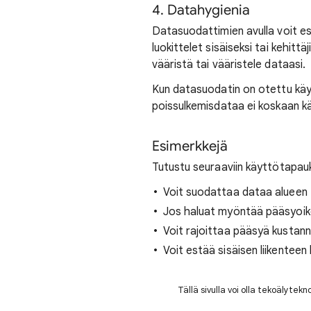
4. Datahygienia
Datasuodattimien avulla voit es
luokittelet sisäiseksi tai kehittä
vääristä tai vääristele dataasi.
Kun datasuodatin on otettu käyt
poissulkemisdataa ei koskaan käs
Esimerkkejä
Tutustu seuraaviin käyttötapauk
Voit suodattaa dataa alueen 
Jos haluat myöntää pääsyoikeud
Voit rajoittaa pääsyä kustann
Voit estää sisäisen liikentee
Tällä sivulla voi olla tekoälytek