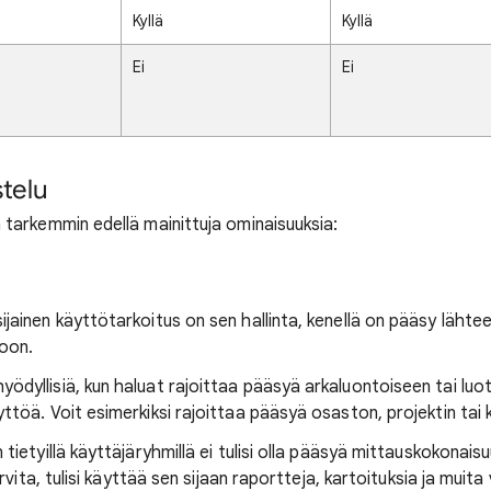
Kyllä
Kyllä
Ei
Ei
telu
n tarkemmin edellä mainittuja ominaisuuksia:
ijainen käyttötarkoitus on sen hallinta, kenellä on pääsy lähte
oon.
ödyllisiä, kun haluat rajoittaa pääsyä arkaluontoiseen tai luo
yttöä. Voit esimerkiksi rajoittaa pääsyä osaston, projektin ta
 tietyillä käyttäjäryhmillä ei tulisi olla pääsyä mittauskokona
tarvita, tulisi käyttää sen sijaan raportteja, kartoituksia ja muit