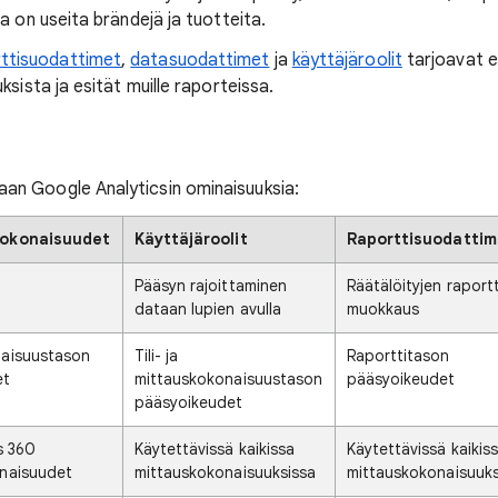
lla on useita brändejä ja tuotteita.
ttisuodattimet
,
datasuodattimet
ja
käyttäjäroolit
tarjoavat er
uksista ja esität muille raporteissa.
aan Google Analyticsin ominaisuuksia:
kokonaisuudet
Käyttäjäroolit
Raporttisuodattim
Pääsyn rajoittaminen
Räätälöityjen raport
dataan lupien avulla
muokkaus
naisuustason
Tili- ja
Raporttitason
et
mittauskokonaisuustason
pääsyoikeudet
pääsyoikeudet
s 360
Käytettävissä kaikissa
Käytettävissä kaikis
naisuudet
mittauskokonaisuuksissa
mittauskokonaisuuks