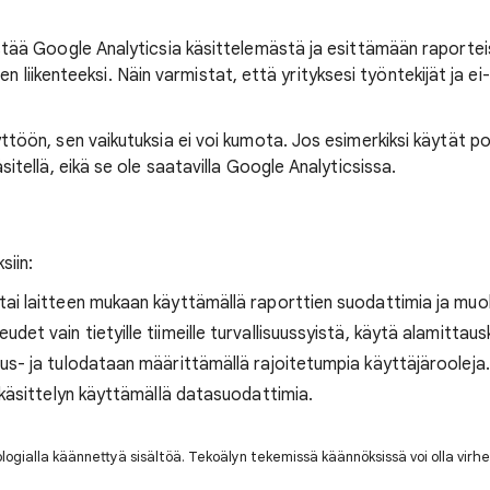
tää Google Analyticsia käsittelemästä ja esittämään raporteis
jien liikenteeksi. Näin varmistat, että yrityksesi työntekijät ja e
töön, sen vaikutuksia ei voi kumota. Jos esimerkiksi käytät p
itellä, eikä se ole saatavilla Google Analyticsissa.
siin:
tai laitteen mukaan käyttämällä raporttien suodattimia ja muo
et vain tietyille tiimeille turvallisuussyistä, käytä alamittau
us- ja tulodataan määrittämällä rajoitetumpia käyttäjärooleja.
n käsittelyn käyttämällä datasuodattimia.
nologialla käännettyä sisältöä. Tekoälyn tekemissä käännöksissä voi olla virhe