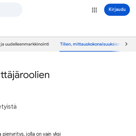
Kirjaudu
t ja uudelleenmarkkinointi
Tilien, mittauskokonaisuuksien ja käyt
ttäjäroolien
etyistä
pienyritys, jolla on vain yksi