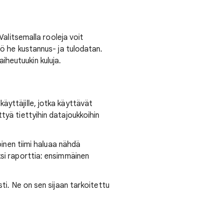
Valitsemalla rooleja voit
kö he kustannus- ja tulodatan.
iheutuukin kuluja.
äyttäjille, jotka käyttävät
tyä tiettyihin datajoukkoihin
oinen tiimi haluaa nähdä
ksi raporttia: ensimmäinen
ti. Ne on sen sijaan tarkoitettu