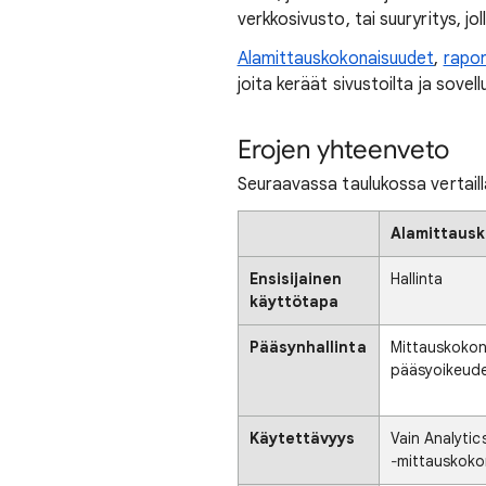
verkkosivusto, tai suuryritys, jo
Alamittauskokonaisuudet
,
rapor
joita keräät sivustoilta ja sovell
Erojen yhteenveto
Seuraavassa taulukossa vertaill
Alamittaus
Ensisijainen
Hallinta
käyttötapa
Pääsynhallinta
Mittauskoko
pääsyoikeud
Käytettävyys
Vain Analytic
‐mittauskoko