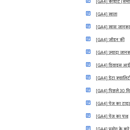
[GA4] कोहॉर्ट (समा
[GA4] खाता
[GA4] खास जानकारी
[GA4] जॉइन की
[GA4] ज़्यादा जानका
[GA4] डिवाइस आई
[GA4] डेटा क्वालिट
[GA4] पिछले 30 मिन
[GA4] पेज का टाइ
[GA4] पेज का पाथ
[GA4] प्रयोग के बारे