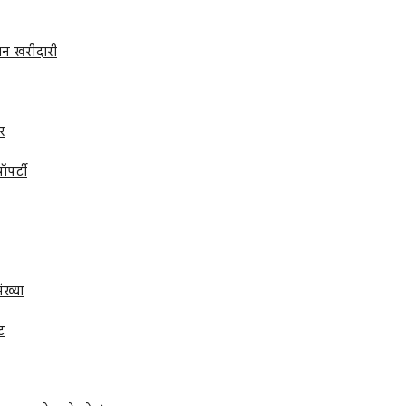
शन खरीदारी
र
ॉपर्टी
ंख्या
ट