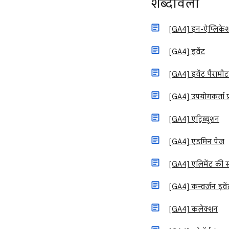
शब्दावली
[GA4] इन-ऐप्लिके
[GA4] इवेंट
[GA4] इवेंट पैरामीट
[GA4] उपयोगकर्ता प्र
[GA4] एट्रिब्यूशन
[GA4] एडमिन पेज
[GA4] एलिमेंट की स
[GA4] कन्वर्ज़न इवें
[GA4] कलेक्शन