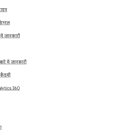
टाइप
िग्नल
में जानकारी
बारे में जानकारी
अकैडमी
lytics 360
ा