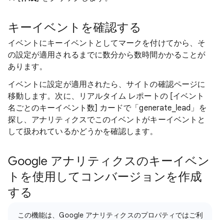
キーイベントを確認する
イベントにキーイベントとしてマークを付けてから、そ
の設定が適用されるまでに数分から数時間かかることが
あります。
イベントに設定が適用されたら、サイトの確認ページに
移動します。次に、リアルタイム レポートの [イベント
名ごとのキーイベント数] カードで「generate_lead」を
探し、アナリティクスでこのイベントがキーイベントと
して扱われているかどうかを確認します。
Google アナリティクスのキーイベン
トを使用してコンバージョンを作成
する
この機能は、Google アナリティクスのプロパティではご利