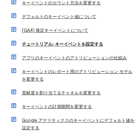
キーイベントのカウント方法を変更する
デフォルトのキーイベント値について
[GA4] 推定キーイベントについて
チュートリアル: キーイベントを設定する
アプリのキーイベントのアトリビューションの仕組み
キーイベントのレポート用のアトリビューション モデル
を変更する
貢献度を割り当てるチャネルを変更する
キーイベントの計測期間を変更する
Google アナリティクスのキーイベントにデフォルト値を
設定する