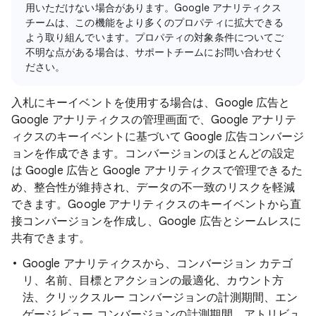
用いただけない場合があります。Google アナリティクス
チームは、この機能をより多くのプロパティに拡大できる
よう取り組んでいます。プロパティの対象条件についてご
不明な点がある場合は、サポートチームにお問い合わせく
ださい。
入札にキーイベントを使用する場合は、Google 広告と
Google アナリティクスの管理画面で、Google アナリテ
ィクスのキーイベントに基づいて Google 広告コンバージ
ョンを作成できます。コンバージョンのほとんどの設定
は Google 広告と Google アナリティクスで管理できるた
め、整合性が維持され、データの不一致のリスクを軽減
できます。Google アナリティクスのキーイベントから直
接コンバージョンを作成し、Google 広告とシームレスに
共有できます。
Google アナリティクスから、コンバージョン カテゴ
リ、名前、目標とアクションの最適化、カウント方
法、クリックスルー コンバージョンの計測期間、エン
ゲージ ビュー コンバージョンの計測期間、アトリビュ