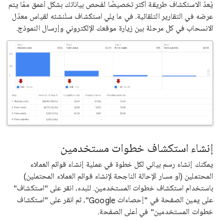
يُعدّ الاستكشاف طريقة أكثر تخصيصًا لفحص بياناتك بشكل أعمق ممّا يتم
عرضه في التقارير التلقائية. في ما يلي استكشاف سنُنشئه لقياس معدّل
الانسحاب في كل مرحلة بين زيارة موقعك الإلكتروني وإرسال النموذج.
إنشاء استكشاف خطوات مستخدمين
يمكنك إنشاء رسم بياني لكل خطوة في عملية إنشاء قوائم العملاء
المحتملين (أو مسار الإحالة الناجحة لإنشاء قوائم العملاء المحتملين)
باستخدام استكشاف خطوات المستخدمين. للبدء، انقر على "استكشاف"
على يمين الصفحة في "إحصاءات Google"، ثم انقر على "استكشاف
خطوات المستخدمين" في أعلى الصفحة.