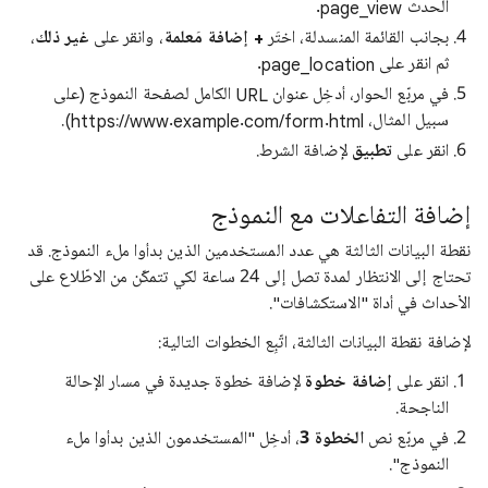
الحدث page_view.
بجانب القائمة المنسدلة، اختَر
+ إضافة مَعلمة
، وانقر على
غير ذلك
،
ثم انقر على page_location.
في مربّع الحوار، أدخِل عنوان URL الكامل لصفحة النموذج (على
سبيل المثال، https://www.example.com/form.html).
انقر على
تطبيق
لإضافة الشرط.
إضافة التفاعلات مع النموذج
نقطة البيانات الثالثة هي عدد المستخدمين الذين بدأوا ملء النموذج. قد
تحتاج إلى الانتظار لمدة تصل إلى 24 ساعة لكي تتمكّن من الاطّلاع على
الأحداث في أداة "الاستكشافات".
لإضافة نقطة البيانات الثالثة، اتّبِع الخطوات التالية:
انقر على
إضافة خطوة
لإضافة خطوة جديدة في مسار الإحالة
الناجحة.
في مربّع نص
الخطوة 3
، أدخِل "المستخدمون الذين بدأوا ملء
النموذج".