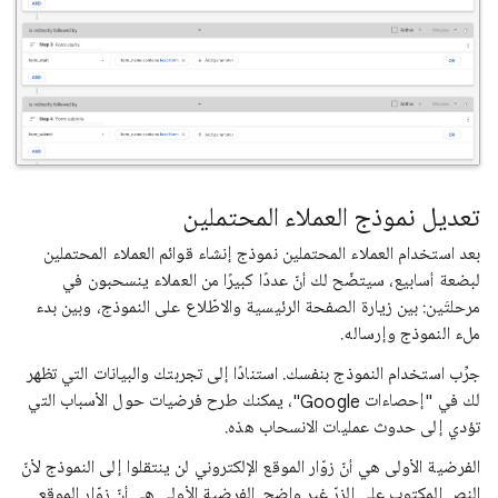
تعديل نموذج العملاء المحتملين
بعد استخدام العملاء المحتملين نموذج إنشاء قوائم العملاء المحتملين
لبضعة أسابيع، سيتضّح لك أنّ عددًا كبيرًا من العملاء ينسحبون في
مرحلتَين: بين زيارة الصفحة الرئيسية والاطّلاع على النموذج، وبين بدء
ملء النموذج وإرساله.
جرِّب استخدام النموذج بنفسك. استنادًا إلى تجربتك والبيانات التي تظهر
لك في "إحصاءات Google"، يمكنك طرح فرضيات حول الأسباب التي
تؤدي إلى حدوث عمليات الانسحاب هذه.
الفرضية الأولى هي أنّ زوّار الموقع الإلكتروني لن ينتقلوا إلى النموذج لأنّ
النص المكتوب على الزرّ غير واضح. الفرضية الأولى هي أنّ زوّار الموقع