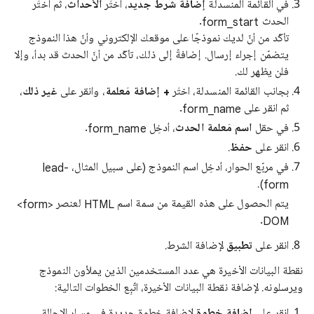
في القائمة المنسدلة
إضافة شرط جديد
، اختَر
الأحداث
، ثم اختَر
الحدث form_start.
تأكّد من أنّ لديك نموذجًا على موقعك الإلكتروني وأنّ هذا النموذج
يتضمّن إجراء إرسال. إضافةً إلى ذلك، تأكّد من أنّ الحدث قد بدأ، وإلا
فلن يظهر لك.
بجانب القائمة المنسدلة، اختَر
+ إضافة مَعلمة
، وانقر على
غير ذلك
،
ثم انقر على form_name.
في حقل
اسم مَعلمة الحدث
، أدخِل form_name.
انقر على
حفظ
.
في مربّع الحوار، أدخِل اسم النموذج (على سبيل المثال، lead-
form).
يتم الحصول على هذه القيمة من سمة اسم HTML لعنصر ‎<form>
DOM.
انقر على
تطبيق
لإضافة الشرط.
نقطة البيانات الأخيرة هي عدد المستخدمين الذين يملأون النموذج
ويرسلونه. لإضافة نقطة البيانات الأخيرة، اتّبِع الخطوات التالية:
انقر على
إضافة خطوة
لإضافة خطوة جديدة في مسار الإحالة