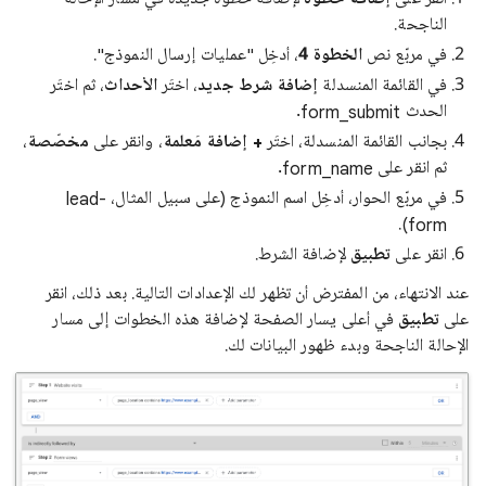
الناجحة.
في مربّع نص
الخطوة 4
، أدخِل "عمليات إرسال النموذج".
في القائمة المنسدلة
إضافة شرط جديد
، اختَر
الأحداث
، ثم اختَر
الحدث form_submit.
بجانب القائمة المنسدلة، اختَر
+ إضافة مَعلمة
، وانقر على
مخصّصة
،
ثم انقر على form_name.
في مربّع الحوار، أدخِل اسم النموذج (على سبيل المثال، lead-
form).
انقر على
تطبيق
لإضافة الشرط.
عند الانتهاء، من المفترض أن تظهر لك الإعدادات التالية. بعد ذلك، انقر
على
تطبيق
في أعلى يسار الصفحة لإضافة هذه الخطوات إلى مسار
الإحالة الناجحة وبدء ظهور البيانات لك.