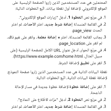
المحتملين هي عدد المستخدمين الذين زاروا الصفحة الرئيسية على
الموقع الإلكتروني. لإضافة أول نقطة بيانات، اتّبِع الخطوات التالية:
في مربّع نص
الخطوة 1
، أدخِل "زيارات الموقع الإلكتروني".
في القائمة المنسدلة
إضافة شرط جديد
، اختَر
الأحداث
، ثم اختَر
الحدث page_view.
بجانب القائمة المنسدلة، اختَر
+ إضافة مَعلمة
، وانقر على
غير ذلك
،
ثم انقر على page_location.
في مربّع الحوار، أدخِل عنوان URL الكامل للصفحة الرئيسية (على
سبيل المثال، https://www.example.com/home.html).
انقر على
تطبيق
لإضافة الشرط.
نقطة البيانات الثانية هي عدد المستخدمين الذين زاروا صفحة النموذج.
لإضافة نقطة البيانات الثانية، اتّبِع الخطوات التالية:
انقر على
إضافة خطوة
لإضافة خطوة جديدة في مسار الإحالة
الناجحة.
في مربّع نص
الخطوة 2
، أدخِل "مرّات الاطّلاع على النماذج".
في القائمة المنسدلة
إضافة شرط جديد
، اختَر
الأحداث
، ثم اختَر