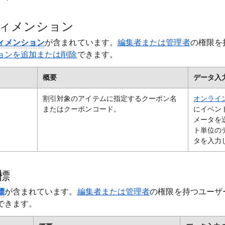
ィメンション
ィメンション
が含まれています。
編集者または管理者
の権限を
ョンを追加または削除
できます。
概要
データ入
割引対象のアイテムに指定するクーポン名
オンライ
またはクーポンコード。
にイベン
メータを
ト単位の
タを入力
標
標
が含まれています。
編集者または管理者
の権限を持つユーザ
できます。