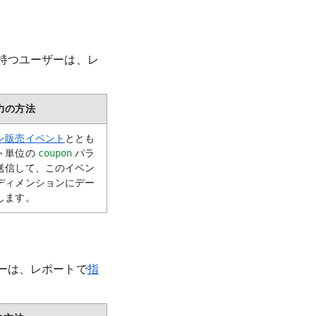
持つユーザーは、レ
力の方法
ン販売イベント
ととも
ト単位の
パラ
coupon
送信して、このイベン
ディメンションにデー
します。
ーは、レポートで
指