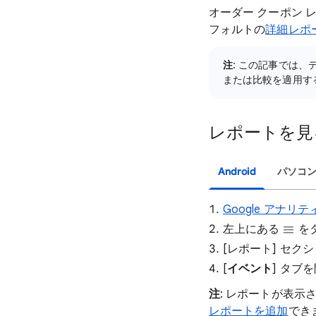
オーダー クーポン
フォルトの
詳細レポ
注
: この記事では
または比較を適用す
レポートを見
Android
パソコ
Google アナ
左上にある
を
[レポート] セクシ
[
イベント
] タブ
注
: レポートが表示
レポートを追加
でき