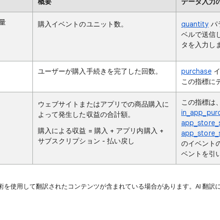
概要
データ入力
量
購入イベントのユニット数。
quantity
パ
ベルで送信
タを入力し
ユーザーが購入手続きを完了した回数。
purchase
イ
この指標に
この指標は
ウェブサイトまたはアプリでの商品購入に
in_app_pur
よって発生した収益の合計額。
app_store_
購入による収益 = 購入 + アプリ内購入 +
app_store_
サブスクリプション - 払い戻し
のイベント
ベントを引
技術を使用して翻訳されたコンテンツが含まれている場合があります。AI 翻訳