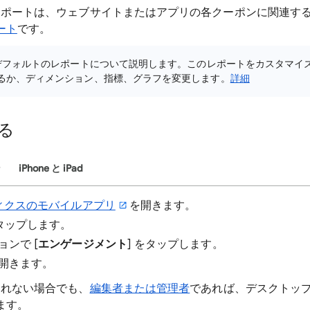
 レポートは、ウェブサイトまたはアプリの各クーポンに関連す
ート
です。
、デフォルトのレポートについて説明します。このレポートをカスタマイ
るか、ディメンション、指標、グラフを変更します。
詳細
る
ン
iPhone と iPad
リティクスのモバイルアプリ
を開きます。
タップします。
ョンで [
エンゲージメント
] をタップします。
を開きます。
されない場合でも、
編集者または管理者
であれば、デスクトップ
ます。