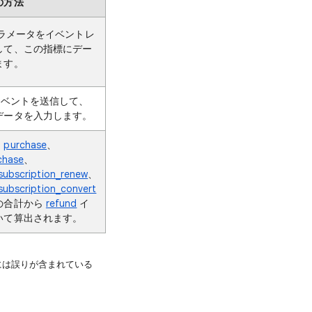
の方法
ラメータをイベントレ
して、この指標にデー
ます。
ベントを送信して、
データを入力します。
、
purchase
、
chase
、
subscription_renew
、
subscription_convert
の合計から
refund
イ
いて算出されます。
には誤りが含まれている