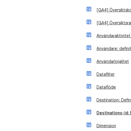
[GA4] Översiktsk
[GA4] Översiktsr
Användaraktivitet
Användare: defini
Användarlojalitet
Datafilter
Dataflöde
Destination: Defin
Destinations-id: 
Dimension