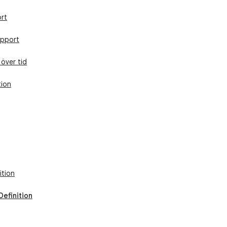
ort
apport
 över tid
tion
ition
Definition