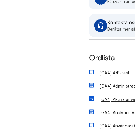
Få svar från 
Kontakta os
Berätta mer så
Ordlista
[GA4] A/B-test
[GA4] Administra
[GA4] Aktiva anv
[GA4] Analytics 
[GA4] Användarat