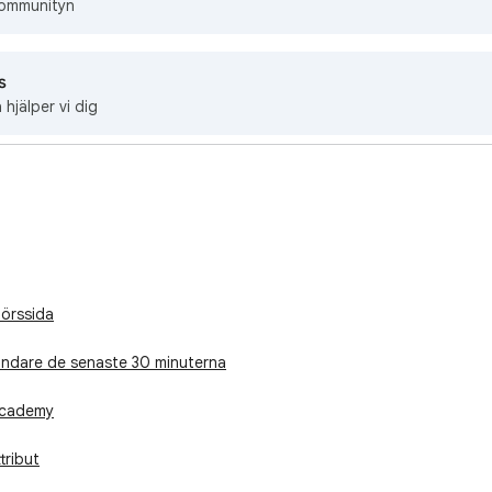
communityn
s
 hjälper vi dig
törssida
ändare de senaste 30 minuterna
Academy
tribut