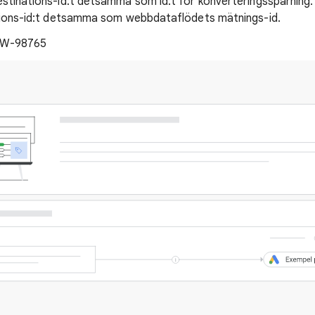
stinations-id:t detsamma som id:t för konverteringsspårning
ations-id:t detsamma som webbdataflödets mätnings-id.
 AW-98765