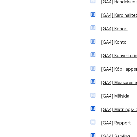
[GA4] Händelsepa
[GA4] Kardinalite
[GA4] Kohort
[GA4] Konto
[GA4] Konverteri
[GA4] Köp i appe
[GA4] Measureme
[GA4] Målsida
[GA4] Mätnings-i
[GA4] Rapport
[GA4] Samling