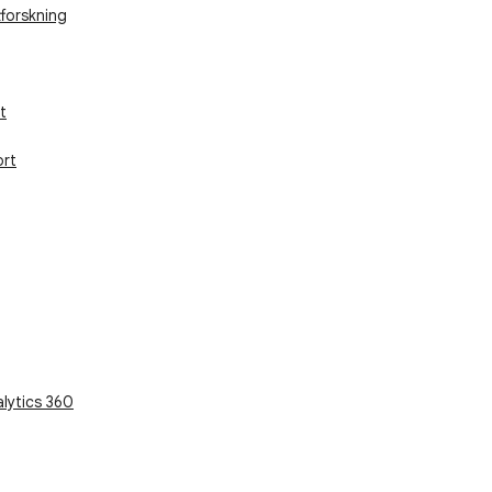
forskning
t
ort
lytics 360