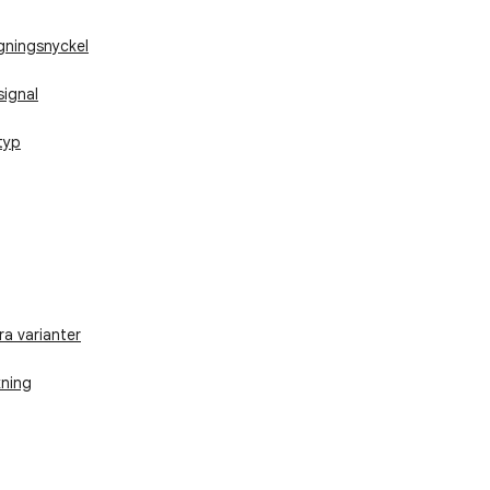
ningsnyckel
ignal
typ
ra varianter
kning