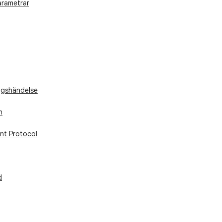
rametrar
t
ngshändelse
n
nt Protocol
d