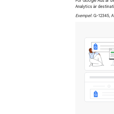
För Google Ads är de
Analytics är destin
Exempel
: G-12345,