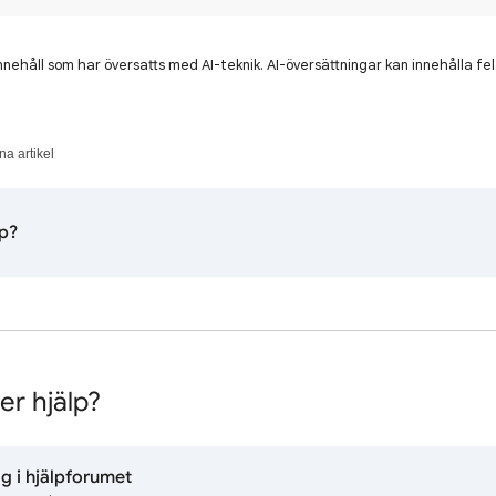
nnehåll som har översatts med AI-teknik. AI-översättningar kan innehålla fel
a artikel
lp?
r hjälp?
gg i hjälpforumet