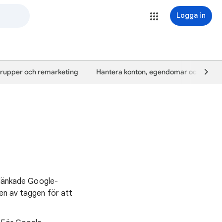
Logga in
rupper och remarketing
Hantera konton, egendomar och anvä
n länkade Google-
en av taggen för att