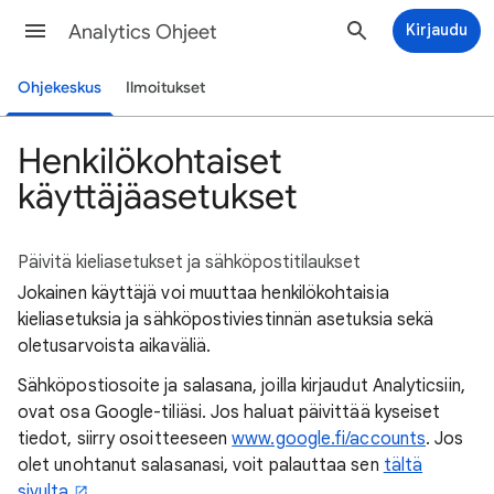
Analytics Ohjeet
Kirjaudu
Ohjekeskus
Ilmoitukset
Henkilökohtaiset
käyttäjäasetukset
Päivitä kieliasetukset ja sähköpostitilaukset
Jokainen käyttäjä voi muuttaa henkilökohtaisia
kieliasetuksia ja sähköpostiviestinnän asetuksia sekä
oletusarvoista aikaväliä.
Sähköpostiosoite ja salasana, joilla kirjaudut Analyticsiin,
ovat osa Google-tiliäsi. Jos haluat päivittää kyseiset
tiedot, siirry osoitteeseen
www.google.fi/accounts
. Jos
olet unohtanut salasanasi, voit palauttaa sen
tältä
sivulta
.