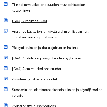
Tilin tai mittauskokonaisuuden muutoshistorian
katsominen
[GA4] Virheilmoitukset
Analytics‑käyttäjien ja ‑käyttäjäryhmien lisääminen,
muokkaaminen ja poistaminen
Pääsyoikeuksien ja datarajoitusten hallinta
[GA4] Analyticsin pääsyoikeuden pyytäminen
[GA4] Alamittauskokonaisuudet
Koostemittauskokonaisuudet
Suodattimien, alamittauskokonaisuuksien ja käyttäjäroolien
vertailu
Property size classifications