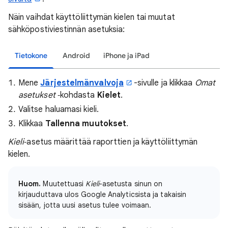
Näin vaihdat käyttöliittymän kielen tai muutat
sähköpostiviestinnän asetuksia:
Tietokone
Android
iPhone ja iPad
Mene
Järjestelmänvalvoja
-sivulle ja klikkaa
Omat
asetukset
‑kohdasta
Kielet
.
Valitse haluamasi kieli.
Klikkaa
Tallenna muutokset
.
Kieli
‑asetus määrittää raporttien ja käyttöliittymän
kielen.
Huom.
Muutettuasi
Kieli
-asetusta sinun on
kirjauduttava ulos Google Analyticsista ja takaisin
sisään, jotta uusi asetus tulee voimaan.