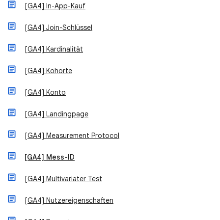
[GA4] In-App-Kauf
[GA4] Join-Schlüssel
[GA4] Kardinalität
[GA4] Kohorte
[GA4] Konto
[GA4] Landingpage
[GA4] Measurement Protocol
[GA4] Mess-ID
[GA4] Multivariater Test
[GA4] Nutzereigenschaften