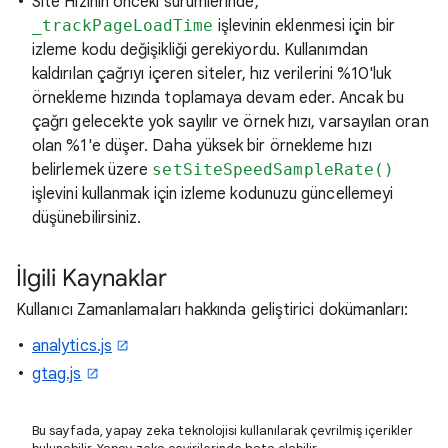
Site Hızının önceki sürümlerinde,
_trackPageLoadTime
işlevinin eklenmesi için bir
izleme kodu değişikliği gerekiyordu. Kullanımdan
kaldırılan çağrıyı içeren siteler, hız verilerini %10'luk
örnekleme hızında toplamaya devam eder. Ancak bu
çağrı gelecekte yok sayılır ve örnek hızı, varsayılan oran
olan %1'e düşer. Daha yüksek bir örnekleme hızı
belirlemek üzere
setSiteSpeedSampleRate()
işlevini kullanmak için izleme kodunuzu güncellemeyi
düşünebilirsiniz.
İlgili Kaynaklar
Kullanıcı Zamanlamaları hakkında geliştirici dokümanları:
analytics.js
gtag.js
Bu sayfada, yapay zeka teknolojisi kullanılarak çevrilmiş içerikler