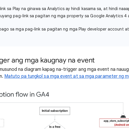
nk sa Play na ginawa sa Analytics ay hindi kasama sa, at hindi naa
uyang pag-link sa pagitan ng mga property sa Google Analytics 4
go sa mga pag-link sa pagitan ng mga Play developer account at
gger ang mga kaugnay na event
umusunod na diagram kapag na-trigger ang mga event na nauug
on.
Matuto pa tungkol sa mga event at sa mga parameter ng m