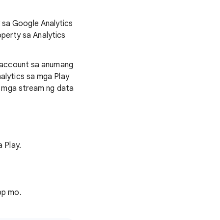
 sa Google Analytics
operty sa Analytics
y account sa anumang
alytics sa mga Play
a mga stream ng data
 Play.
pp mo.