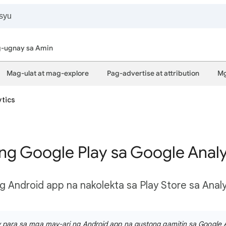
-ugnay sa Amin
Mag-ulat at mag-explore
Pag-advertise at attribution
Mg
ytics
ng Google Play sa Google Analy
ng Android app na nakolekta sa Play Store sa Analy
ay para sa mga may-ari ng Android app na gustong gamitin sa Google 