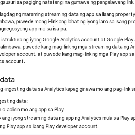
gsusuri sa pagiging natatangi na gumawa ng pangalawang link.
gdag ng maraming stream ng data ng app sa iisang property
limbawa, puwede mong i-link ang lahat ng iyong laro sa isang pr
angnegosyong app mo sa isa pa.
istruktura ng iyong Google Analytics account at Google Pla
alimbawa, puwede kang mag-link ng mga stream ng data ng An
eveloper account, at puwede kang mag-link ng mga Play app s
ics account.
 data
g-ingest ng data sa Analytics kapag ginawa mo ang pag-link sa
gest ng data:
h o aalisin mo ang app sa Play.
o ang iyong stream ng data ng app ng Analytics mula sa Play a
 ang Play app sa ibang Play developer account.