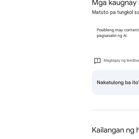
Mga kaugnay 
Matuto pa tungkol 
Posibleng may content 
pagsasalin ng AI.
Magbigay ng feedback
Nakatulong ba ito
Kailangan ng h