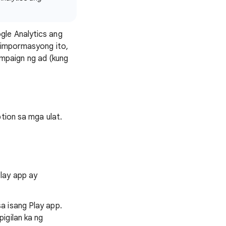
gle Analytics ang
g impormasyong ito,
mpaign ng ad (kung
tion sa mga ulat.
lay app ay
a isang Play app.
igilan ka ng