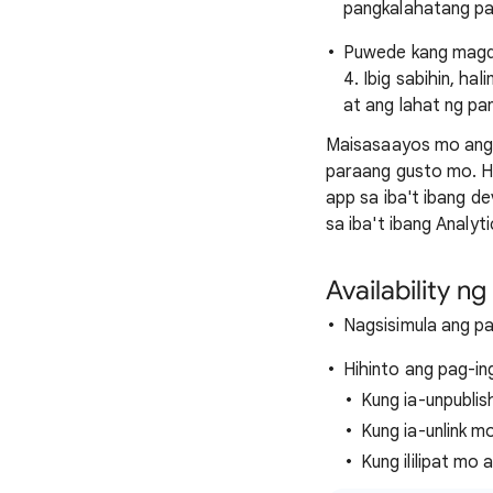
pangkalahatang pa
Puwede kang magda
4. Ibig sabihin, ha
at ang lahat ng p
Maisasaayos mo ang 
paraang gusto mo. H
app sa iba't ibang d
sa iba't ibang Analyt
Availability ng
Nagsisimula ang pa
Hihinto ang pag-in
Kung ia-unpublis
Kung ia-unlink m
Kung ililipat mo