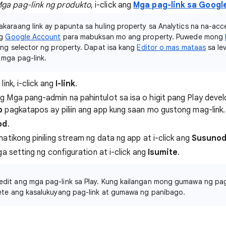
ga pag-link ng produkto
, i-click ang
Mga pag-link sa Google
akaraang link ay papunta sa huling property sa Analytics na na-acc
ng
Google Account
para mabuksan mo ang property. Puwede mong
ng selector ng property. Dapat isa kang
Editor o mas mataas
sa le
mga pag-link.
ink, i-click ang
I-link
.
 Mga pang-admin na pahintulot sa isa o higit pang Play develo
p
pagkatapos ay piliin ang app kung saan mo gustong mag-link.
od
.
atikong piniling stream ng data ng app at i-click ang
Susuno
ga setting ng configuration at i-click ang
Isumite
.
edit ang mga pag-link sa Play. Kung kailangan mong gumawa ng p
elete ang kasalukuyang pag-link at gumawa ng panibago.