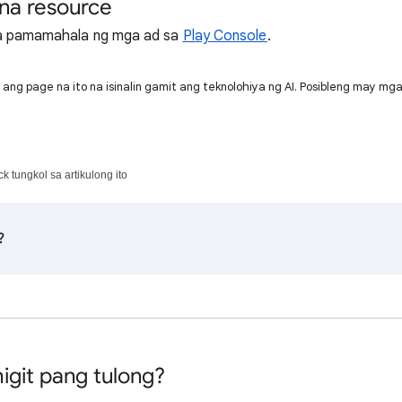
na resource
sa pamamahala ng mga ad sa
Play Console
.
ang page na ito na isinalin gamit ang teknolohiya ng AI. Posibleng may mg
 tungkol sa artikulong ito
?
igit pang tulong?