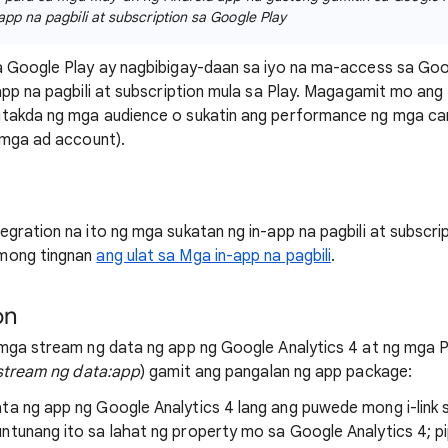
app na pagbili at subscription sa Google Play
a Google Play ay nagbibigay-daan sa iyo na ma-access sa Goo
app na pagbili at subscription mula sa Play. Magagamit mo an
takda ng mga audience o sukatin ang performance ng mga ca
 mga ad account).
gration na ito ng mga sukatan ng in-app na pagbili at subscrip
mong tingnan
ang ulat sa Mga in-app na pagbili
.
on
mga stream ng data ng app ng Google Analytics 4 at ng mga P
stream ng data:app
) gamit ang pangalan ng app package:
ta ng app ng Google Analytics 4 lang ang puwede mong i-link s
ntunang ito sa lahat ng property mo sa Google Analytics 4; pip