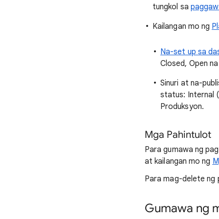
tungkol sa
paggawa
Kailangan mo ng
P
Na-set up sa da
Closed, Open na
Sinuri at na-pub
status: Internal
Produksyon.
Mga Pahintulot
Para gumawa ng pag-l
at kailangan mo ng
M
Para mag-delete ng p
Gumawa ng m