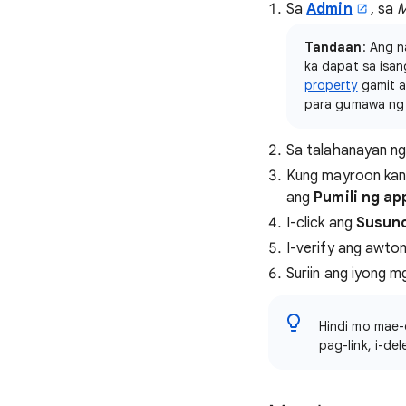
Sa
Admin
, sa
M
Tandaan
: Ang n
ka dapat sa isa
property
gamit a
para gumawa ng 
Sa talahanayan ng l
Kung mayroon kang
ang
Pumili ng ap
I-click ang
Susun
I-verify ang awtom
Suriin ang iyong m
Hindi mo mae-
pag-link, i-d