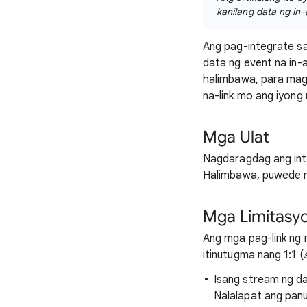
kanilang data ng in-
Ang pag-integrate s
data ng event na in-
halimbawa, para mag
na-link mo ang iyong
Mga Ulat
Nagdaragdag ang inte
Halimbawa, puwede 
Mga Limitasy
Ang mga pag-link ng 
itinutugma nang 1:1 (
Isang stream ng da
Nalalapat ang panu