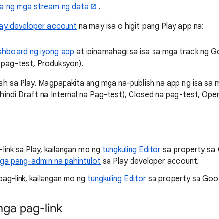
 ng mga stream ng data
.
lay developer account
na may isa o higit pang Play app na:
shboard ng iyong app
at ipinamahagi sa isa sa mga track ng Go
 pag-test, Produksyon).
lish sa Play. Magpapakita ang mga na-publish na app ng isa s
 (hindi Draft na Internal na Pag-test), Closed na pag-test, Ope
ink sa Play, kailangan mo ng
tungkuling Editor
sa property sa 
ga pang-admin na pahintulot
sa Play developer account.
ag-link, kailangan mo ng
tungkuling Editor
sa property sa Goog
ga pag-link