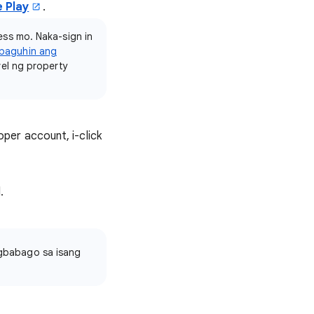
 Play
.
ess mo. Naka-sign in
baguhin ang
vel ng property
per account, i-click
d
.
agbabago sa isang