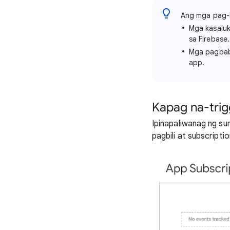
Ang mga pag-li
Mga kasaluk
sa Firebase.
Mga pagbaba
app.
Kapag na-tri
Ipinapaliwanag ng s
pagbili at subscripti