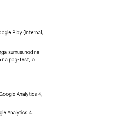
ogle Play (Internal,
a mga sumusunod na
n na pag-test, o
Google Analytics 4,
le Analytics 4.