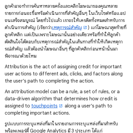
ลูกค้าอาจทําการค้นหาหลายครั้งและคลิกโฆษณาของคุณหลาย
รายการก่อนจะซื้อหรือดำเนินการที่สําคัญอื่นๆ ในเว็บไซต์หรือแอป
จนเสร็จสมบูรณ์ โดยทั่วไปแล้ว เราจะให้เครดิตทั้งหมดสำหรับการ
ดำเนินการสําคัญ (เรียกว่า
เหตุการณ์สำคัญ
) แก่โฆษณาสุดท้ายที่
ลูกค้าคลิก แต่เป็นเพราะโฆษณานั้นอย่างเดียวหรือที่ทําให้ลูกค้า
ตัดสินใจโต้ตอบกับเหตุการณ์สำคัญในเส้นทางที่ทำให้เกิดเหตุกา
รณ์สําคัญ แล้วต้องนำโฆษณาอื่นๆ ที่ลูกค้าคลิกก่อนหน้านั้นมา
พิจารณาด้วยไหม
Attribution is the act of assigning credit for important
user actions to different ads, clicks, and factors along
the user's path to completing the action.
An attribution model can be a rule, a set of rules, or a
data-driven algorithm that determines how credit is
assigned to
touchpoints
along a user's path to
completing important actions.
รูปแบบการระบุแหล่งที่มาในรายงานการระบุแหล่งที่มาสำหรับ
พร็อพเพอร์ตี้ Google Analytics มี 3 ประเภท ได้แก่