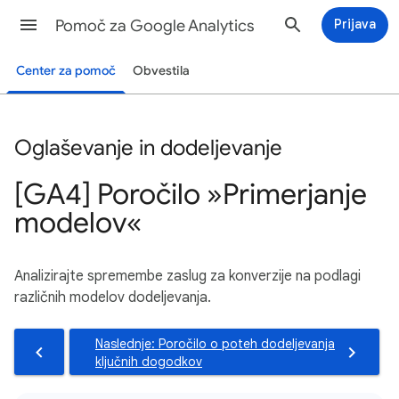
Pomoč za Google Analytics
Prijava
Center za pomoč
Obvestila
Oglaševanje in dodeljevanje
[GA4] Poročilo »Primerjanje
modelov«
Analizirajte spremembe zaslug za konverzije na podlagi
različnih modelov dodeljevanja.
Naslednje: Poročilo o poteh dodeljevanja
ključnih dogodkov