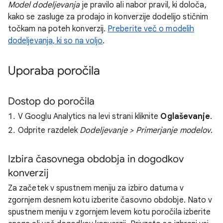
Model dodeljevanja
je pravilo ali nabor pravil, ki določa,
kako se zasluge za prodajo in konverzije dodelijo stičnim
točkam na poteh konverzij.
Preberite več o modelih
dodeljevanja, ki so na voljo
.
Uporaba poročila
Dostop do poročila
V Googlu Analytics na levi strani kliknite
Oglaševanje
.
Odprite razdelek
Dodeljevanje > Primerjanje modelov
.
Izbira časovnega obdobja in dogodkov
konverzij
Za začetek v spustnem meniju za izbiro datuma v
zgornjem desnem kotu izberite časovno obdobje. Nato v
spustnem meniju v zgornjem levem kotu poročila izberite