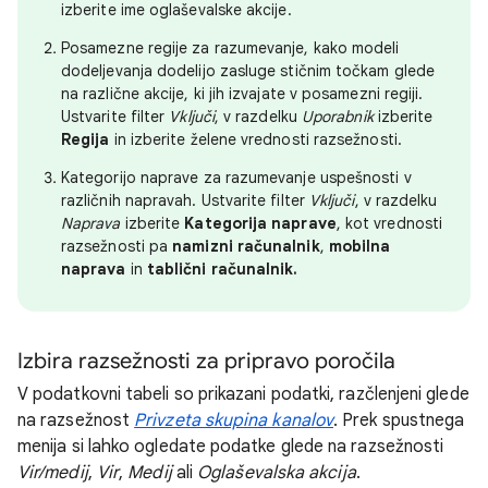
izberite ime oglaševalske akcije.
Posamezne regije za razumevanje, kako modeli
dodeljevanja dodelijo zasluge stičnim točkam glede
na različne akcije, ki jih izvajate v posamezni regiji.
Ustvarite filter
Vključi
, v razdelku
Uporabnik
izberite
Regija
in izberite želene vrednosti razsežnosti.
Kategorijo naprave za razumevanje uspešnosti v
različnih napravah. Ustvarite filter
Vključi
, v razdelku
Naprava
izberite
Kategorija naprave
, kot vrednosti
razsežnosti pa
namizni računalnik
,
mobilna
naprava
in
tablični računalnik
.
Izbira razsežnosti za pripravo poročila
V podatkovni tabeli so prikazani podatki, razčlenjeni glede
na razsežnost
Privzeta skupina kanalov
. Prek spustnega
menija si lahko ogledate podatke glede na razsežnosti
Vir/medij
,
Vir
,
Medij
ali
Oglaševalska akcija
.