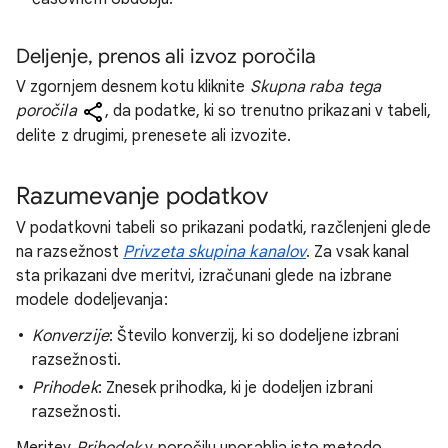
Deljenje, prenos ali izvoz poročila
V zgornjem desnem kotu kliknite
Skupna raba tega
poročila
, da podatke, ki so trenutno prikazani v tabeli,
delite z drugimi, prenesete ali izvozite.
Razumevanje podatkov
V podatkovni tabeli so prikazani podatki, razčlenjeni glede
na razsežnost
Privzeta skupina kanalov
. Za vsak kanal
sta prikazani dve meritvi, izračunani glede na izbrane
modele dodeljevanja:
Konverzije
: Število konverzij, ki so dodeljene izbrani
razsežnosti.
Prihodek
: Znesek prihodka, ki je dodeljen izbrani
razsežnosti.
Meritev
Prihodek
v poročilu uporablja isto metodo