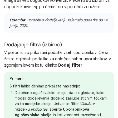
enega ali več dogodkov konverzij. Privzeto so izbrani vsi
dogodki konverzij, pri čemer so v poročilu združeni.
Opomba
: Poročila o dodeljevanju zajemajo podatke od 14.
junija 2021.
Dodajanje filtra (izbirno)
V poročilu so prikazani podatki vseh uporabnikov. Če si
želite ogledati podatke za določen nabor uporabnikov, v
zgornjem levem kotu kliknite
Dodaj filter
.
Primeri
S filtri lahko denimo prikažete naslednje:
Določeno oglaševalsko akcijo, da si ogledate, kako
modeli dodeljevanja dodelijo zasluge stičnim točkam
za to medijsko akcijo. Ustvarite filter
Vključi
, v
razdelku
Pridobitev
izberite
Uporabnikova
oglaševalska akcija
in kot vrednost razsežnosti