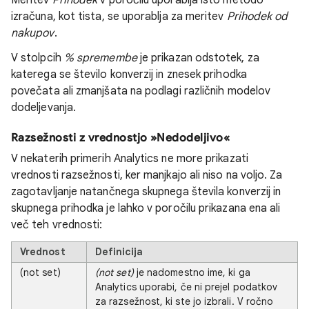
izračuna, kot tista, se uporablja za meritev
Prihodek od
nakupov
.
V stolpcih
% spremembe
je prikazan odstotek, za
katerega se število konverzij in znesek prihodka
povečata ali zmanjšata na podlagi različnih modelov
dodeljevanja.
Razsežnosti z vrednostjo »Nedodeljivo«
V nekaterih primerih Analytics ne more prikazati
vrednosti razsežnosti, ker manjkajo ali niso na voljo. Za
zagotavljanje natančnega skupnega števila konverzij in
skupnega prihodka je lahko v poročilu prikazana ena ali
več teh vrednosti:
Vrednost
Definicija
(not set)
(not set)
je nadomestno ime, ki ga
Analytics uporabi, če ni prejel podatkov
za razsežnost, ki ste jo izbrali. V ročno