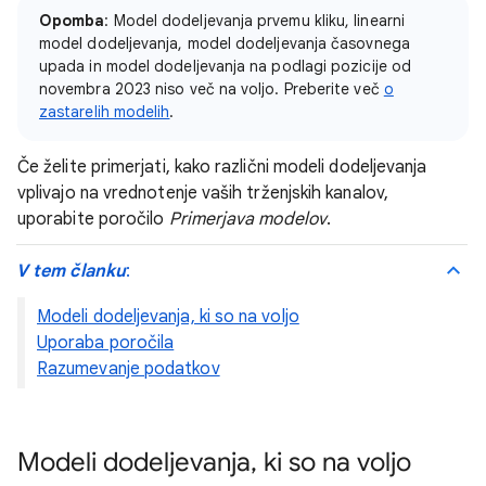
Opomba
: Model dodeljevanja prvemu kliku, linearni
model dodeljevanja, model dodeljevanja časovnega
upada in model dodeljevanja na podlagi pozicije od
novembra 2023 niso več na voljo. Preberite več
o
zastarelih modelih
.
Če želite primerjati, kako različni modeli dodeljevanja
vplivajo na vrednotenje vaših trženjskih kanalov,
uporabite poročilo
Primerjava modelov
.
V tem članku
:
Modeli dodeljevanja, ki so na voljo
Uporaba poročila
Razumevanje podatkov
Modeli dodeljevanja, ki so na voljo