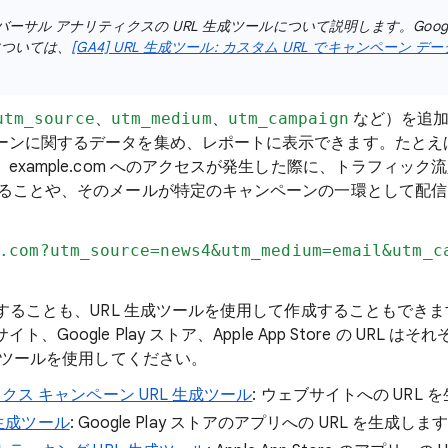
ーサル アナリティクスの URL 生成ツールについて説明します。Googl
については、
[GA4] URL 生成ツール: カスタム URL でキャンペーン 
utm_source
、
utm_medium
、
utm_campaign
など）を追加
ーンに関するデータを集め、レポートに表示できます。たとえばリ
example.com へのアクセスが発生した際に、トラフィッ
あることや、そのメールが特定のキャンペーンの一環として配
.com?utm_source=news4&utm_medium=email&utm_c
成することも、URL 生成ツールを使用して作成することもできま
、Google Play ストア、Apple App Store の URL 
生成ツールを使用してください。
ティクス キャンペーン URL 生成ツール
: ウェブサイトへの URL 
RL 生成ツール
: Google Play ストアのアプリへの URL を生成しま