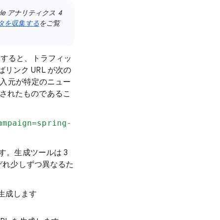
e アナリティクス 4
データを収集する
をご覧
すると、トラフィッ
ンク URL が次の
ク流入元が特定のニュー
信されたものであるこ
ampaign=spring-
す。生成ツールは 3
はそれぞれ少しずつ異なるた
を生成します
す