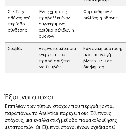
Σελίδες/
Ένας χρήστης
Φορτώθηκαν 5
οθόνες ανά
προβάλλει έναν
σελίδες ή οθόνες
περίοδο
συγκεκριμένο
σύνδεσης
αριθμό σελίδων ή
οθονών
Συμβάν
Ενεργοποιείται μια
Κοινωνική σύσταση,
ενέργεια που
αναπαραγωγή
προσδιορίζεται
βίντεο, κλικ σε
ως Συμβάν
διαφήμιση
Έξυπνοι στόχοι
Επιπλέον των τύπων στόχων που περιγράφονται
παραπάνω, το Analytics παρέχει τους Έξυπνους
στόχους, μια εναλλακτική μέθοδο παρακολούθησης
μετατροπών. Οι Έξυπνοι στόχοι έχουν σχεδιαστεί