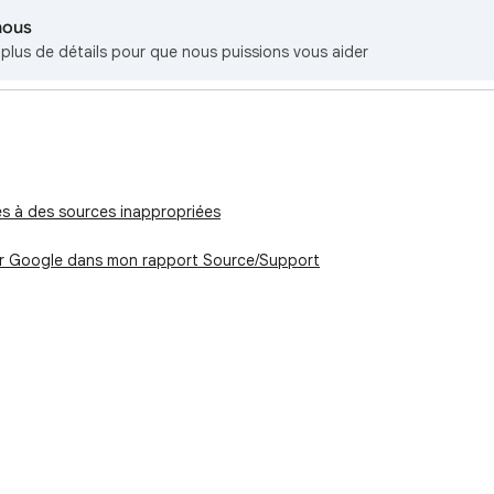
nous
lus de détails pour que nous puissions vous aider
s à des sources inappropriées
r Google dans mon rapport Source/Support