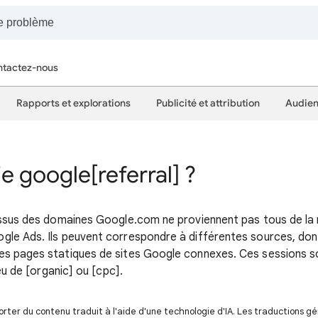
tactez-nous
Rapports et explorations
Publicité et attribution
Audien
e google[referral] ?
issus des domaines Google.com ne proviennent pas tous de la 
gle Ads. Ils peuvent correspondre à différentes sources, do
s pages statiques de sites Google connexes. Ces sessions so
ieu de [organic] ou [cpc].
ter du contenu traduit à l'aide d'une technologie d'IA. Les traductions g