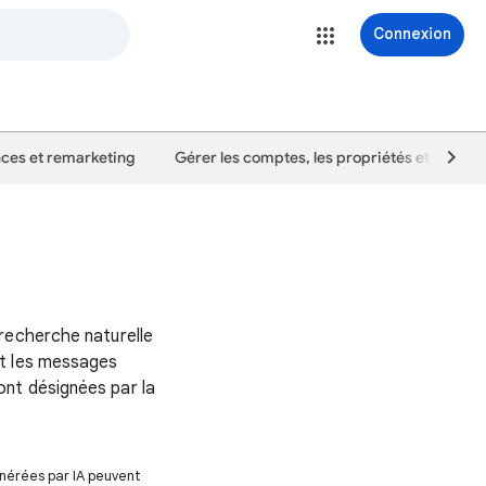
Connexion
ces et remarketing
Gérer les comptes, les propriétés et les util
recherche naturelle
nt les messages
nt désignées par la
énérées par IA peuvent