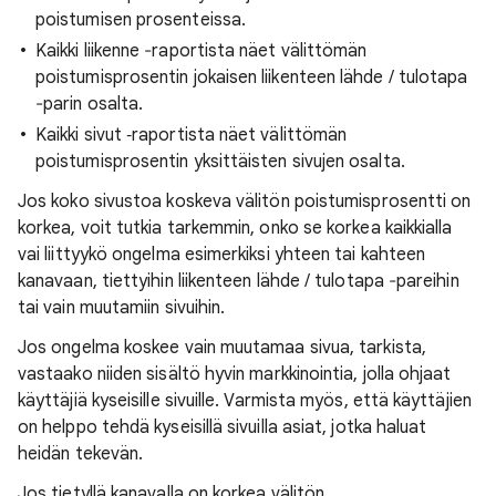
poistumisen prosenteissa.
Kaikki liikenne ‑raportista näet välittömän
poistumisprosentin jokaisen liikenteen lähde / tulotapa
‐parin osalta.
Kaikki sivut ‑raportista näet välittömän
poistumisprosentin yksittäisten sivujen osalta.
Jos koko sivustoa koskeva välitön poistumisprosentti on
korkea, voit tutkia tarkemmin, onko se korkea kaikkialla
vai liittyykö ongelma esimerkiksi yhteen tai kahteen
kanavaan, tiettyihin liikenteen lähde / tulotapa ‐pareihin
tai vain muutamiin sivuihin.
Jos ongelma koskee vain muutamaa sivua, tarkista,
vastaako niiden sisältö hyvin markkinointia, jolla ohjaat
käyttäjiä kyseisille sivuille. Varmista myös, että käyttäjien
on helppo tehdä kyseisillä sivuilla asiat, jotka haluat
heidän tekevän.
Jos tietyllä kanavalla on korkea välitön