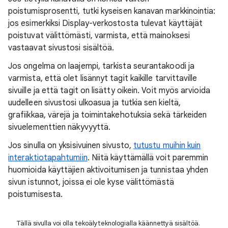
poistumisprosentti, tutki kyseisen kanavan markkinointia:
jos esimerkiksi Display-verkostosta tulevat käyttäjät
poistuvat välittömästi, varmista, että mainoksesi
vastaavat sivustosi sisältöä.
Jos ongelma on laajempi, tarkista seurantakoodi ja
varmista, että olet lisännyt tagit kaikille tarvittaville
sivuille ja että tagit on lisätty oikein. Voit myös arvioida
uudelleen sivustosi ulkoasua ja tutkia sen kieltä,
grafiikkaa, värejä ja toimintakehotuksia sekä tärkeiden
sivuelementtien näkyvyyttä.
Jos sinulla on yksisivuinen sivusto,
tutustu muihin kuin
interaktiotapahtumiin
. Niitä käyttämällä voit paremmin
huomioida käyttäjien aktivoitumisen ja tunnistaa yhden
sivun istunnot, joissa ei ole kyse välittömästä
poistumisesta.
Tällä sivulla voi olla tekoälyteknologialla käännettyä sisältöä.