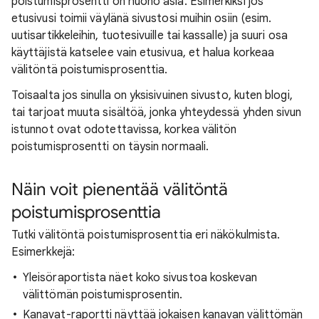
poistumisprosentti on huono asia. Esimerkiksi jos
etusivusi toimii väylänä sivustosi muihin osiin (esim.
uutisartikkeleihin, tuotesivuille tai kassalle) ja suuri osa
käyttäjistä katselee vain etusivua, et halua korkeaa
välitöntä poistumisprosenttia.
Toisaalta jos sinulla on yksisivuinen sivusto, kuten blogi,
tai tarjoat muuta sisältöä, jonka yhteydessä yhden sivun
istunnot ovat odotettavissa, korkea välitön
poistumisprosentti on täysin normaali.
Näin voit pienentää välitöntä
poistumisprosenttia
Tutki välitöntä poistumisprosenttia eri näkökulmista.
Esimerkkejä:
Yleisöraportista näet koko sivustoa koskevan
välittömän poistumisprosentin.
Kanavat-raportti näyttää jokaisen kanavan välittömän