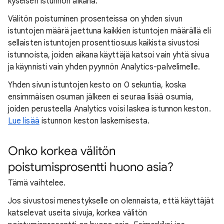
kyseisen istunnon aikana.
Välitön poistuminen prosenteissa on yhden sivun
istuntojen määrä jaettuna kaikkien istuntojen määrällä eli
sellaisten istuntojen prosenttiosuus kaikista sivustosi
istunnoista, joiden aikana käyttäjä katsoi vain yhtä sivua
ja käynnisti vain yhden pyynnön Analytics-palvelimelle.
Yhden sivun istuntojen kesto on 0 sekuntia, koska
ensimmäisen osuman jälkeen ei seuraa lisää osumia,
joiden perusteella Analytics voisi laskea istunnon keston.
Lue lisää
istunnon keston laskemisesta.
Onko korkea välitön
poistumisprosentti huono asia?
Tämä vaihtelee.
Jos sivustosi menestykselle on olennaista, että käyttäjät
katselevat useita sivuja, korkea välitön